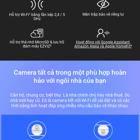
Màn trập bảo vệ riêng tư
Hỗ trợ Wi-Fi¹ băng tần kép 2,4 / 5
GHz
Hoạt động với Google Assistant,
Hỗ trợ thẻ nhớ MicroSD & lưu trữ
Amazon Alexa và Apple HomeKit³
đám mây EZVIZ²
Camera tất cả trong một phù hợp hoàn
hảo với ngôi nhà của bạn
Căn hộ, chung cư, biệt thự. Là nhà chính chủ hay nhà thuê. Dù
nhà mới hay cũ. E6 là camera kết nối Wi-Fi dễ cài đặt và có các
tính năng linh hoạt đáp ứng nhiều nhu cầu bảo vệ khác nhau.