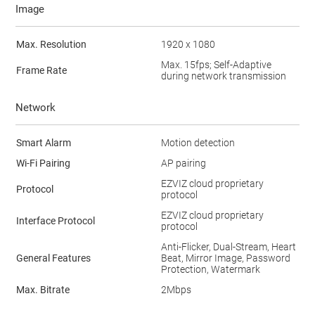
Image
Max. Resolution
1920 x 1080
Max. 15fps; Self-Adaptive
Frame Rate
during network transmission
Network
Smart Alarm
Motion detection
Wi-Fi Pairing
AP pairing
EZVIZ cloud proprietary
Protocol
protocol
EZVIZ cloud proprietary
Interface Protocol
protocol
Anti-Flicker, Dual-Stream, Heart
General Features
Beat, Mirror Image, Password
Protection, Watermark
Max. Bitrate
2Mbps