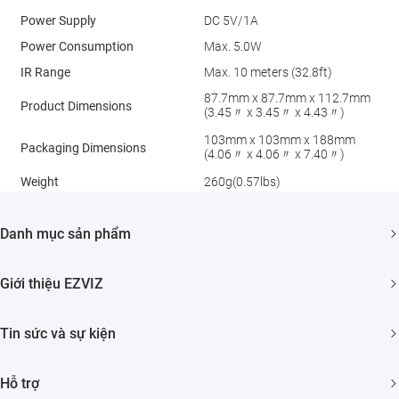
Power Supply
DC 5V/1A
Power Consumption
Max. 5.0W
IR Range
Max. 10 meters (32.8ft)
87.7mm x 87.7mm x 112.7mm
Product Dimensions
(3.45〃 x 3.45〃 x 4.43〃)
103mm x 103mm x 188mm
Packaging Dimensions
(4.06〃 x 4.06〃 x 7.40〃)
Weight
260g(0.57lbs)
Danh mục sản phẩm
Camera An ninh
Giới thiệu EZVIZ
Nhà Thông minh
Giới thiệu về chúng tôi
Tin sức và sự kiện
Liên hệ
Phòng tin tức
Hỗ trợ
Tìm nhà phân phối