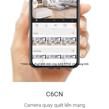
* Hình ảnh chụp giao diện ứng dụng EZVIZ chỉ mang tính
minh họa.
C6CN
Camera quay quét liên mạng