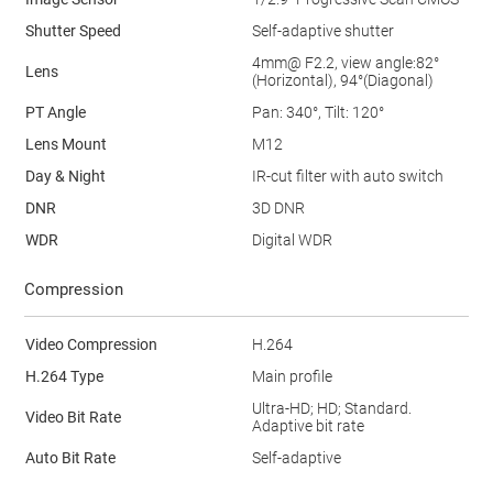
Shutter Speed
Self-adaptive shutter
4mm@ F2.2, view angle:82°
Lens
(Horizontal), 94°(Diagonal)
PT Angle
Pan: 340°, Tilt: 120°
Lens Mount
M12
Day & Night
IR-cut filter with auto switch
DNR
3D DNR
WDR
Digital WDR
Compression
Video Compression
H.264
H.264 Type
Main profile
Ultra-HD; HD; Standard.
Video Bit Rate
Adaptive bit rate
Auto Bit Rate
Self-adaptive