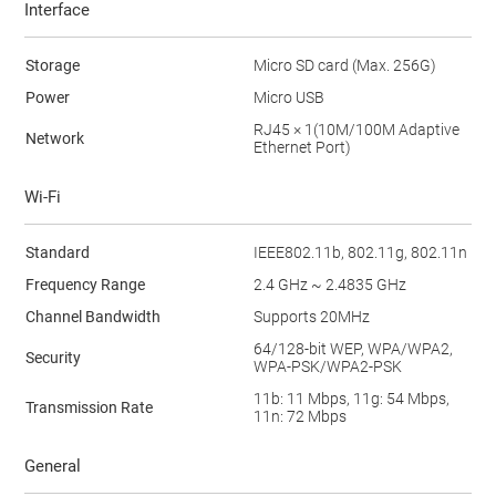
Interface
Storage
Micro SD card (Max. 256G)
Power
Micro USB
RJ45 × 1(10M/100M Adaptive
Network
Ethernet Port)
Wi-Fi
Standard
IEEE802.11b, 802.11g, 802.11n
Frequency Range
2.4 GHz ~ 2.4835 GHz
Channel Bandwidth
Supports 20MHz
64/128-bit WEP, WPA/WPA2,
Security
WPA-PSK/WPA2-PSK
11b: 11 Mbps, 11g: 54 Mbps,
Transmission Rate
11n: 72 Mbps
General