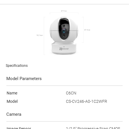
Specifications
Model Parameters
Name
C6CN
Model
CS-CV246-A0-1C2WFR
Camera
Image Sensor
1/2.9" Progressive Scan CMOS