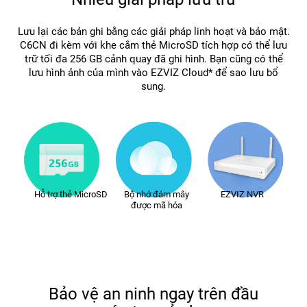
Lưu lại các bản ghi bằng các giải pháp linh hoạt và bảo mật.
C6CN đi kèm với khe cắm thẻ MicroSD tích hợp có thể lưu
trữ tối đa 256 GB cảnh quay đã ghi hình. Bạn cũng có thể
lưu hình ảnh của mình vào EZVIZ Cloud* để sao lưu bổ
sung.
Hỗ trợ thẻ MicroSD
Bộ nhớ đám mây
EZVIZ NVR
được mã hóa
Bảo vệ an ninh ngay trên đầu