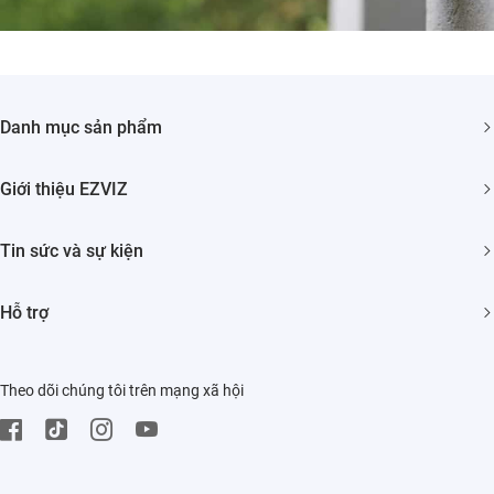
Danh mục sản phẩm
Camera An ninh
Giới thiệu EZVIZ
Nhà Thông minh
Giới thiệu về chúng tôi
Tin sức và sự kiện
Liên hệ
Phòng tin tức
Hỗ trợ
Tìm nhà phân phối
Sự Kiện
HỎI ĐÁP
Trust Center
Theo dõi chúng tôi trên mạng xã hội
Tải về
EZVIZ Green
Trung tâm bảo hành
EZVIZ CSR