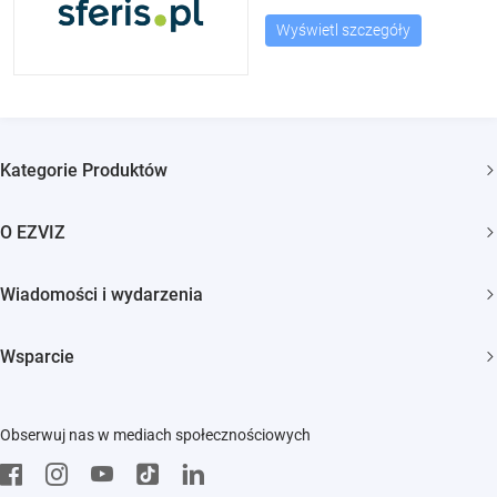
Wyświetl szczegóły
Kategorie Produktów
Kamery bezpieczeństwa
O EZVIZ
Inteligentny dom
Kim jesteśmy
Wiadomości i wydarzenia
Kontakt
Newsroom
Wsparcie
Trust Center
Wydarzenia
FAQs
EZVIZ Green
Obserwuj nas w mediach społecznościowych
Pobierz
EZVIZ CSR