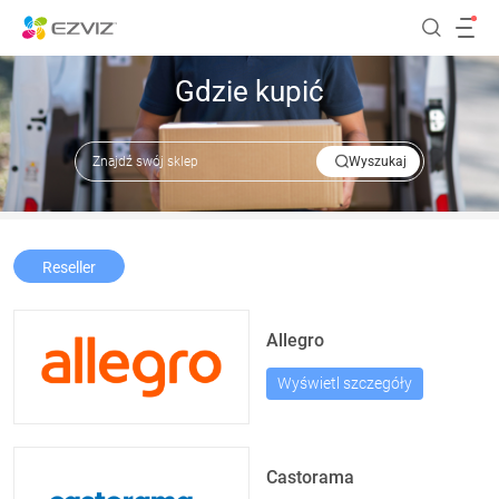
Gdzie kupić
Wyszukaj
Reseller
Allegro
Wyświetl szczegóły
Castorama