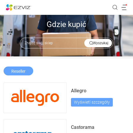
Gdzie kupić
Wyszukaj
Reseller
Allegro
Wyświetl szczegóły
Castorama