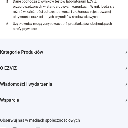
Dane pochodzą z wyników testów laboratorium EZVIZ,
przeprowadzonych w standardowych warunkach. Wyniki będą się
różnić w zależności od częstotliwości i złożoności rejestrowanej
aktywności oraz od innych czynników środowiskowych.
Użytkownicy mogą zarysować do 4 prostkokątów obejmujących
strefy prywatne.
Kategorie Produktów
Kamery bezpieczeństwa
O EZVIZ
Inteligentny dom
Kim jesteśmy
Wiadomości i wydarzenia
Kontakt
Newsroom
Wsparcie
Trust Center
Wydarzenia
FAQs
EZVIZ Green
Obserwuj nas w mediach społecznościowych
Pobierz
EZVIZ CSR