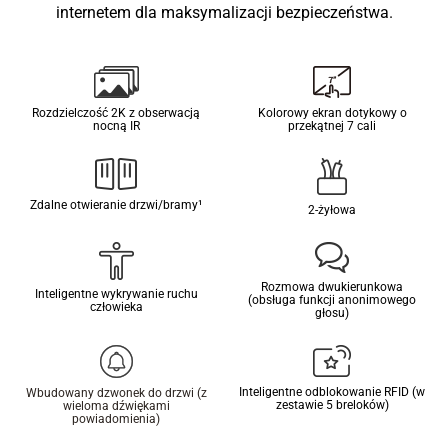
internetem dla maksymalizacji bezpieczeństwa.
Rozdzielczość 2K z obserwacją
Kolorowy ekran dotykowy o
nocną IR
przekątnej 7 cali
Zdalne otwieranie drzwi/bramy¹
2-żyłowa
Rozmowa dwukierunkowa
Inteligentne wykrywanie ruchu
(obsługa funkcji anonimowego
człowieka
głosu)
Inteligentne odblokowanie RFID (w
Wbudowany dzwonek do drzwi (z
zestawie 5 breloków)
wieloma dźwiękami
powiadomienia)