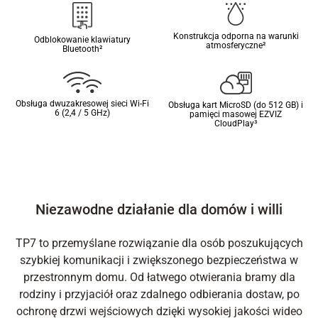
Konstrukcja odporna na warunki
Odblokowanie klawiatury
atmosferyczne²
Bluetooth²
Obsługa dwuzakresowej sieci Wi-Fi
Obsługa kart MicroSD (do 512 GB) i
6 (2,4 / 5 GHz)
pamięci masowej EZVIZ
CloudPlay³
Niezawodne działanie dla domów i willi
TP7 to przemyślane rozwiązanie dla osób poszukujących
szybkiej komunikacji i zwiększonego bezpieczeństwa w
przestronnym domu. Od łatwego otwierania bramy dla
rodziny i przyjaciół oraz zdalnego odbierania dostaw, po
ochronę drzwi wejściowych dzięki wysokiej jakości wideo