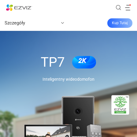
Szczegóły
Kup Tutaj
TP7
2K
Inteligentny wideodomofon