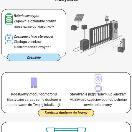
Bateria awaryjna
Zapewnia działanie bramy
niezależnie od warunków.
Zasilanie płytki sterującej
Obsługa zamków
elektromechanicznych
²
Zasilanie
Dodatkowy moduł domofonu
Sterowanie przyciskiem lub kluczem
Elastyczne zarządzanie dostępem
Możliwość częściowego lub pełnego
dopasowane do Twojej lokalizacji.
otwierania bramy.
Kontrola dostępu do bramy