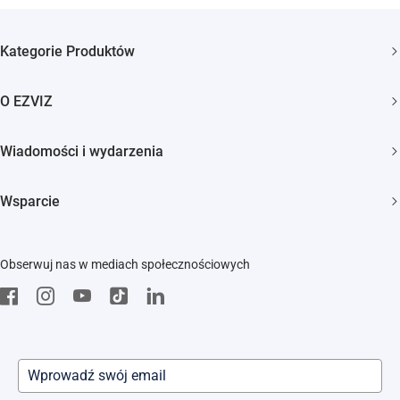
Kategorie Produktów
Kamery bezpieczeństwa
O EZVIZ
Inteligentny dom
Kim jesteśmy
Wiadomości i wydarzenia
Kontakt
Newsroom
Wsparcie
Trust Center
Wydarzenia
FAQs
EZVIZ Green
Obserwuj nas w mediach społecznościowych
Pobierz
EZVIZ CSR