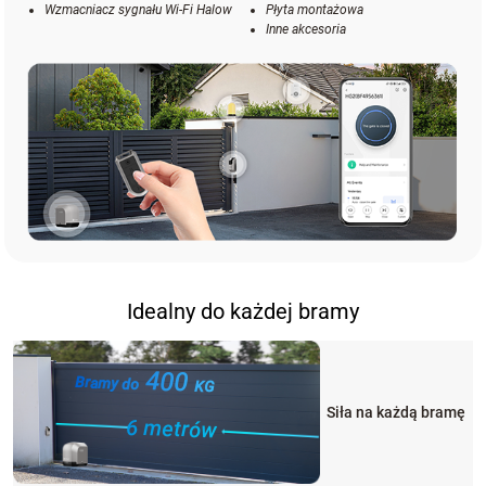
Wzmacniacz sygnału Wi-Fi Halow
Płyta montażowa
Inne akcesoria
Idealny do każdej bramy
400
Bramy do
KG
Siła na każdą bramę
6 metrów