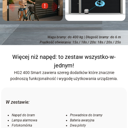
Waga bramy: do 400 kg | Długość bramy: do 6 m
Prędkość otwierania: 15s / 18s / 20s: 18s / 20s / 25s
Więcej niż napęd: to zestaw wszystko-w-
jednym!
HG2 400 Smart zawiera szereg dodatków które znacznie
podnoszą funkcjonalność i wygodę użytkowania urządzenia.
W zestawie:
Napęd do bram
Prowadnice do bramy
Lampa alarmowa
Bateria awaryjna
Fotokomórka
Dwa piloty