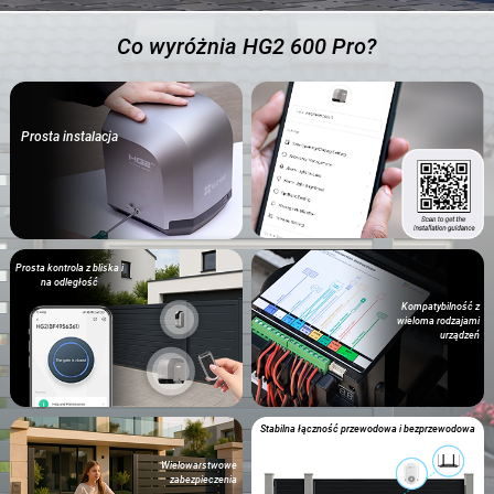
Co wyróżnia HG2 600 Pro?
Prosta instalacja
Prosta kontrola z bliska i
na odległość
Kompatybilność z
wieloma rodzajami
urządzeń
Stabilna łączność przewodowa i bezprzewodowa
Wielowarstwowe
zabezpieczenia