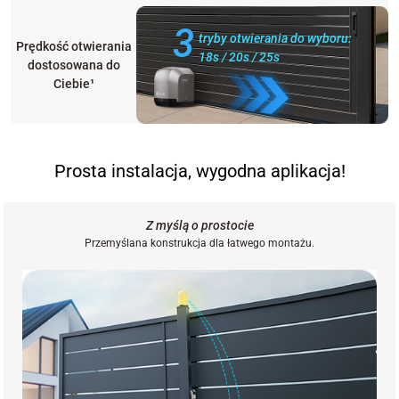
3
tryby otwierania do wyboru:
Prędkość otwierania
18s / 20s / 25s
dostosowana do
Ciebie
¹
Prosta instalacja, wygodna aplikacja!
Z myślą o prostocie
Przemyślana konstrukcja dla łatwego montażu.