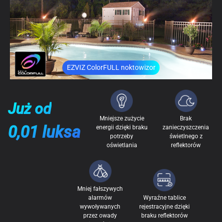
EZVIZ ColorFULL noktowizor
Już od
Mniejsze zużycie
Brak
0,01 luksa
energii dzięki braku
zanieczyszczenia
potrzeby
świetlnego z
oświetlania
reflektorów
Mniej fałszywych
alarmów
Wyraźne tablice
wywoływanych
rejestracyjne dzięki
przez owady
braku reflektorów