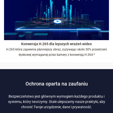
Konwersja H.265 dla lepszych wrażeń wideo
H.265 która zapewnia płynniejszy obraz, zużywając około 50% przestrzeni
dyskowej wymaganej przez kamery z konwersją H.264.⁵
Ochrona oparta na zaufaniu
Bezpieczeństwo jest głównym wymogiem każdego produktu i
systemu, który tworzymy. Stale ulepszamy nasze praktyki, aby
chronić Twoje urządzenie, dane i prywatność.