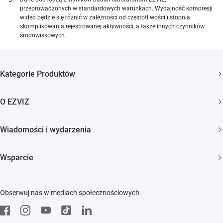
przeprowadzonych w standardowych warunkach. Wydajność kompresji
wideo będzie się różnić w zależności od częstotliwości i stopnia
skomplikowania rejestrowanej aktywności, a także innych czynników
środowiskowych.
Kategorie Produktów
Kamery bezpieczeństwa
O EZVIZ
Inteligentny dom
Kim jesteśmy
Wiadomości i wydarzenia
Kontakt
Newsroom
Wsparcie
Trust Center
Wydarzenia
FAQs
EZVIZ Green
Obserwuj nas w mediach społecznościowych
Pobierz
EZVIZ CSR