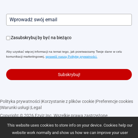
Zasubskrybuj by być na bieżąco
Aby uzyskać więcej informacji na temat tego, jak przetwarzamy Twoje dane w celu
komunikacji marketingowej,
sprawdź naszą Politykę prywatności.
Subskrybuj!
Polityka prywatności
|
Korzystanie z plików cookie
|
Preferencje cookies
|
Warunki usługi
|
Legal
Copyright © 2026 Ezviz Inc. Wszelkie prawa zastrzeżone
This website uses cookies to store info on your device. Cookies help our
Polska
website work normally and show us how we can improve your user