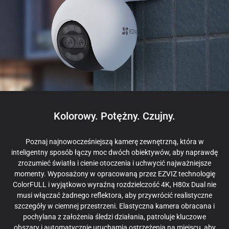
Kolorowy. Potężny. Czujny.
Poznaj najnowocześniejszą kamerę zewnętrzną, która w
inteligentny sposób łączy moc dwóch obiektywów, aby naprawdę
zrozumieć światła i cienie otoczenia i uchwycić najważniejsze
momenty. Wyposażony w opracowaną przez EZVIZ technologię
ColorFULL i wyjątkowo wyraźną rozdzielczość 4K, H80x Dual nie
musi włączać żadnego reflektora, aby przywrócić realistyczne
szczegóły w ciemnej przestrzeni. Elastyczna kamera obracana i
pochylana z założenia śledzi działania, patroluje kluczowe
obszary i automatycznie uruchamia ostrzeżenia na miejscu, aby