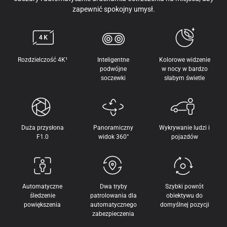
zapewnić spokojny umysł.
Rozdzielczość 4K¹
Inteligentne
Kolorowe widzenie
podwójne
w nocy w bardzo
soczewki
słabym świetle
Duża przysłona
Panoramiczny
Wykrywanie ludzi i
F1.0
widok 360°
pojazdów
Automatyczne
Dwa tryby
Szybki powrót
śledzenie
patrolowania dla
obiektywu do
powiększenia
automatycznego
domyślnej pozycji
zabezpieczenia