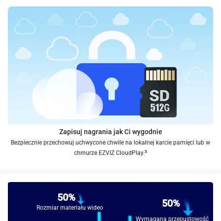
Zapisuj nagrania jak Ci wygodnie
Bezpiecznie przechowuj uchwycone chwile na lokalnej karcie pamięci lub w
³
chmurze EZVIZ CloudPlay.
50%
50%
Rozmiar materiału wideo
Wymagana przepustowość