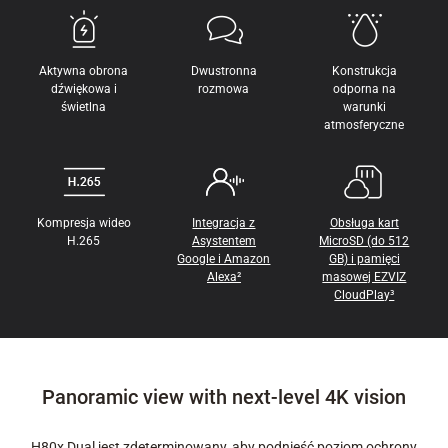
Aktywna obrona
Dwustronna
Konstrukcja
dźwiękowa i
rozmowa
odporna na
świetlna
warunki
atmosferyczne
Kompresja wideo
Integracja z
Obsługa kart
H.265
Asystentem
MicroSD (do 512
Google i Amazon
GB) i pamięci
Alexa²
masowej EZVIZ
CloudPlay³
Panoramic view with next-level 4K vision
H80x Dual jest zdeterminowany, aby podnieść poziom ochrony