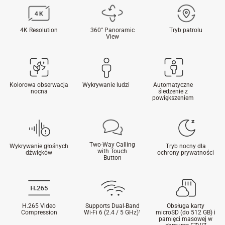
4K Resolution
360° Panoramic
Tryb patrolu
View
Kolorowa obserwacja
Wykrywanie ludzi
Automatyczne
nocna
śledzenie z
powiększeniem
Two-Way Calling
Wykrywanie głośnych
Tryb nocny dla
with Touch
dźwięków
ochrony prywatności
Button
H.265 Video
Supports Dual-Band
Obsługa karty
Compression
Wi-Fi 6 (2.4 / 5 GHz)¹
microSD (do 512 GB) i
pamięci masowej w