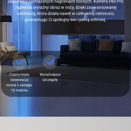
Zapomnij o rozmazanych nagraniach nocnych. Kamera H6c Pro
zapewnia wyraźny obraz w nocy, dzięki zaawansowanej
noktowizji, która działa nawet w całkowitej ciemności,
gwarantując Ci spokojny sen i pełną ochronę.
Czarno-biała
Wyraźniejsze
obserwacja
szczegóły
nocna o zasięgu
10 metrów