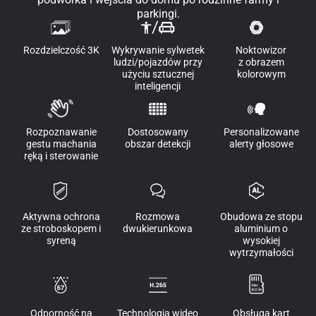
parkingi.
Rozdzielczość 3K
Wykrywanie sylwetek
Noktowizor
ludzi/pojazdów przy
z obrazem
użyciu sztucznej
kolorowym
inteligencji
Rozpoznawanie
Dostosowany
Personalizowane
gestu machania
obszar detekcji
alerty głosowe
ręką i sterowanie
Aktywna ochrona
Rozmowa
Obudowa ze stopu
ze stroboskopem i
dwukierunkowa
aluminium o
syreną
wysokiej
wytrzymałości
Odporność na
Technologia wideo
Obsługa kart