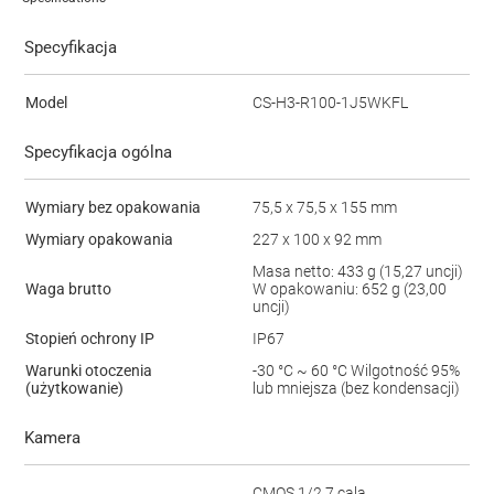
Specyfikacja
Model
CS-H3-R100-1J5WKFL
Specyfikacja ogólna
Wymiary bez opakowania
75,5 x 75,5 x 155 mm
Wymiary opakowania
227 x 100 x 92 mm
Masa netto: 433 g (15,27 uncji)
Waga brutto
W opakowaniu: 652 g (23,00
uncji)
Stopień ochrony IP
IP67
Warunki otoczenia
-30 °C ~ 60 °C Wilgotność 95%
(użytkowanie)
lub mniejsza (bez kondensacji)
Kamera
CMOS 1/2,7 cala