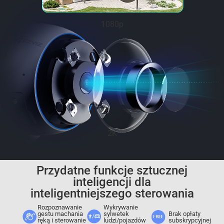
1080p
2K
Przydatne funkcje sztucznej
inteligencji dla
inteligentniejszego sterowania
Rozpoznawanie
Wykrywanie
gestu machania
sylwetek
Brak opłaty
ręką i sterowanie
ludzi/pojazdów
subskrypcyjnej