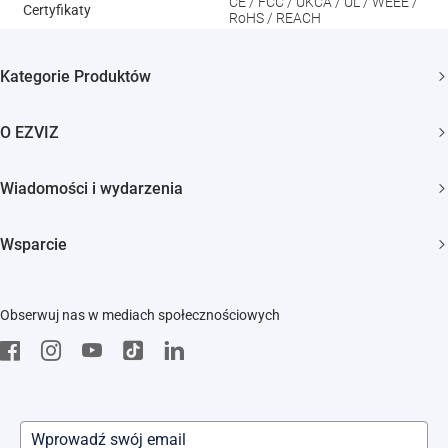
CE / FCC / UKCA / UL / WEEE /
Certyfikaty
RoHS / REACH
Kategorie Produktów
Kamery bezpieczeństwa
O EZVIZ
Inteligentny dom
Kim jesteśmy
Wiadomości i wydarzenia
Kontakt
Newsroom
Wsparcie
Trust Center
Wydarzenia
FAQs
EZVIZ Green
Obserwuj nas w mediach społecznościowych
Pobierz
EZVIZ CSR