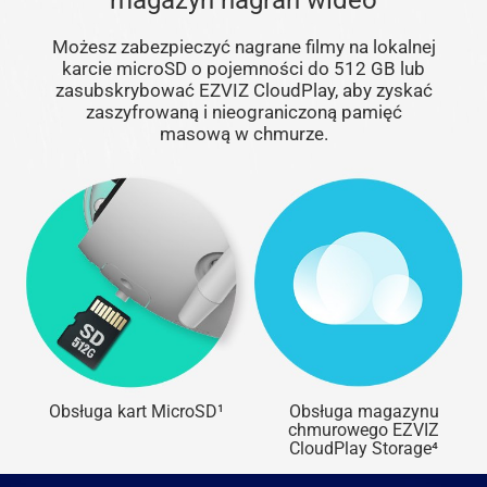
magazyn nagrań wideo
Możesz zabezpieczyć nagrane filmy na lokalnej
karcie microSD o pojemności do 512 GB lub
zasubskrybować EZVIZ CloudPlay, aby zyskać
zaszyfrowaną i nieograniczoną pamięć
masową w chmurze.
Obsługa kart MicroSD¹
Obsługa magazynu
chmurowego EZVIZ
CloudPlay Storage⁴