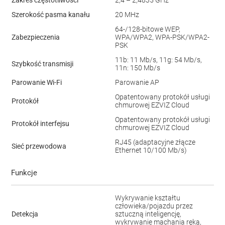
Zakres częstotliwości
2,4 – 2,4835 GHz
Szerokość pasma kanału
20 MHz
64-/128-bitowe WEP,
Zabezpieczenia
WPA/WPA2, WPA-PSK/WPA2-
PSK
11b: 11 Mb/s, 11g: 54 Mb/s,
Szybkość transmisji
11n: 150 Mb/s
Parowanie Wi-Fi
Parowanie AP
Opatentowany protokół usługi
Protokół
chmurowej EZVIZ Cloud
Opatentowany protokół usługi
Protokół interfejsu
chmurowej EZVIZ Cloud
RJ45 (adaptacyjne złącze
Sieć przewodowa
Ethernet 10/100 Mb/s)
Funkcje
Wykrywanie kształtu
człowieka/pojazdu przez
Detekcja
sztuczną inteligencję,
wykrywanie machania ręką,