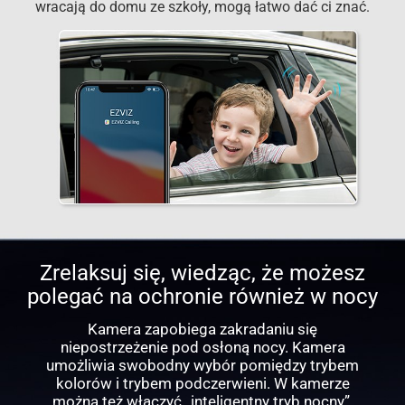
wracają do domu ze szkoły, mogą łatwo dać ci znać.
Zrelaksuj się, wiedząc, że możesz
polegać na ochronie również w nocy
Kamera zapobiega zakradaniu się
niepostrzeżenie pod osłoną nocy. Kamera
umożliwia swobodny wybór pomiędzy trybem
kolorów i trybem podczerwieni. W kamerze
można też włączyć „inteligentny tryb nocny”,