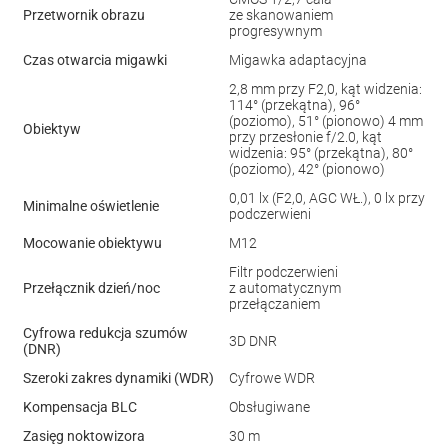
Przetwornik obrazu
ze skanowaniem
progresywnym
Czas otwarcia migawki
Migawka adaptacyjna
2,8 mm przy F2,0, kąt widzenia:
114° (przekątna), 96°
(poziomo), 51° (pionowo) 4 mm
Obiektyw
przy przesłonie f/2.0, kąt
widzenia: 95° (przekątna), 80°
(poziomo), 42° (pionowo)
0,01 lx (F2,0, AGC WŁ.), 0 lx przy
Minimalne oświetlenie
podczerwieni
Mocowanie obiektywu
M12
Filtr podczerwieni
Przełącznik dzień/noc
z automatycznym
przełączaniem
Cyfrowa redukcja szumów
3D DNR
(DNR)
Szeroki zakres dynamiki (WDR)
Cyfrowe WDR
Kompensacja BLC
Obsługiwane
Zasięg noktowizora
30 m