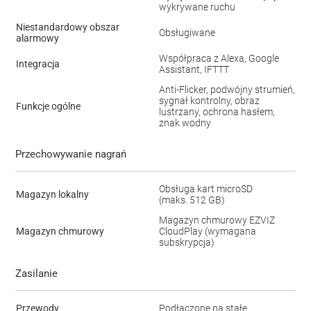
wykrywane ruchu
Niestandardowy obszar
Obsługiwane
alarmowy
Współpraca z Alexa, Google
Integracja
Assistant, IFTTT
Anti-Flicker, podwójny strumień,
sygnał kontrolny, obraz
Funkcje ogólne
lustrzany, ochrona hasłem,
znak wodny
Przechowywanie nagrań
Obsługa kart microSD
Magazyn lokalny
(maks. 512 GB)
Magazyn chmurowy EZVIZ
Magazyn chmurowy
CloudPlay (wymagana
subskrypcja)
Zasilanie
Przewody
Podłączone na stałe