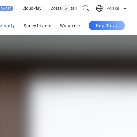
Polska
CloudPlay
Zostań instalatorem
Gdzie kupić
Wsp
Nowość
zegóły
Specyfikacje
Wsparcie
Kup Tutaj