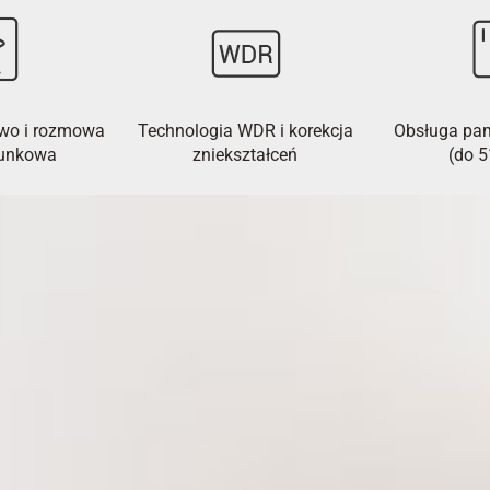
wo i rozmowa
Technologia WDR i korekcja
Obsługa pam
runkowa
zniekształceń
(do 