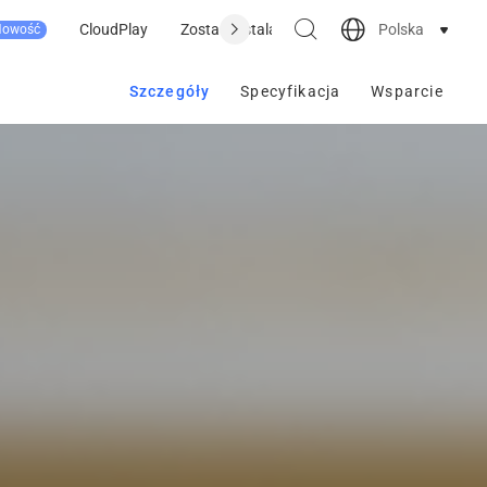
Polska
CloudPlay
Zostań instalatorem
Gdzie kupić
Wsp
Nowość
Szczegóły
Specyfikacja
Wsparcie