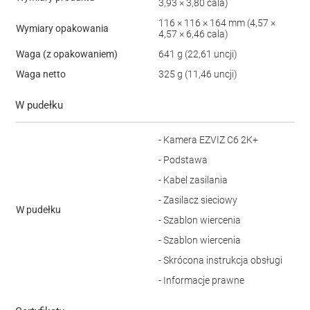
3,93 × 3,80 cala)
116 × 116 × 164 mm (4,57 ×
Wymiary opakowania
4,57 × 6,46 cala)
Waga (z opakowaniem)
641 g (22,61 uncji)
Waga netto
325 g (11,46 uncji)
W pudełku
- Kamera EZVIZ C6 2K+
- Podstawa
- Kabel zasilania
- Zasilacz sieciowy
W pudełku
- Szablon wiercenia
- Szablon wiercenia
- Skrócona instrukcja obsługi
- Informacje prawne