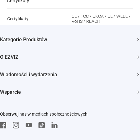
Certyfikaty
CE / FCC / UKCA / UL / WEEE /
Certyfikaty
RoHS / REACH
Kategorie Produktów
Kamery bezpieczeństwa
O EZVIZ
Inteligentny dom
Kim jesteśmy
Wiadomości i wydarzenia
Kontakt
Newsroom
Wsparcie
Trust Center
Wydarzenia
FAQs
EZVIZ Green
Obserwuj nas w mediach społecznościowych
Pobierz
EZVIZ CSR