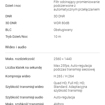
Filtr odcinający promieniowanie
Dzień i noc
podczerwone z
automatycznym przełączaniem
DNR
3D DNR
3D DNR
WDR 80dB
BLC
Obsługiwany
Tryb Dzień/Noc
10 m
Wideo i audio
Maks. rozdzielczość
2560 × 1440
Max.25fps; Auto-regulacja
Liczba klatek na sekundę
podczas transmisji sieciowej
Kompresja wideo
H.265 / H.264
Quad HD; Full HD; HD;
Szybkość transmisji wideo
Standard. Adaptacyjna
szybkość transmisji
Szybkość transmisji audio
Auto-regulacja
Maks. szybkość transmisji
4Mbps