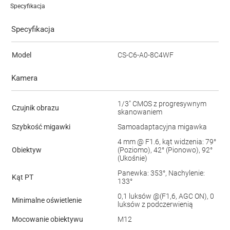
Specyfikacja
Specyfikacja
Model
CS-C6-A0-8C4WF
Kamera
1/3" CMOS z progresywnym
Czujnik obrazu
skanowaniem
Szybkość migawki
Samoadaptacyjna migawka
4 mm @ F1.6, kąt widzenia: 79°
Obiektyw
(Poziomo), 42° (Pionowo), 92°
(Ukośnie)
Panewka: 353°, Nachylenie:
Kąt PT
133°
0,1 luksów @(F1,6, AGC ON), 0
Minimalne oświetlenie
luksów z podczerwienią
Mocowanie obiektywu
M12