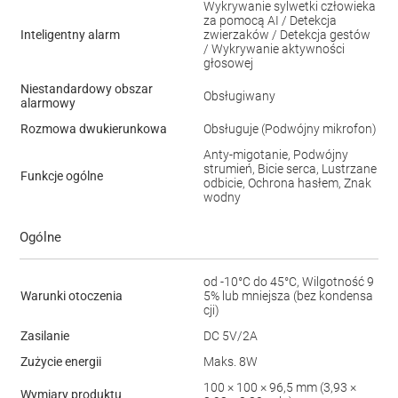
Wykrywanie sylwetki człowieka
za pomocą AI / Detekcja
Inteligentny alarm
zwierzaków / Detekcja gestów
/ Wykrywanie aktywności
głosowej
Niestandardowy obszar
Obsługiwany
alarmowy
Rozmowa dwukierunkowa
Obsługuje (Podwójny mikrofon)
Anty-migotanie, Podwójny
strumień, Bicie serca, Lustrzane
Funkcje ogólne
odbicie, Ochrona hasłem, Znak
wodny
Ogólne
od -10°C do 45°C, Wilgotność 9
Warunki otoczenia
5% lub mniejsza (bez kondensa
cji)
Zasilanie
DC 5V/2A
Zużycie energii
Maks. 8W
100 × 100 × 96,5 mm (3,93 ×
Wymiary produktu