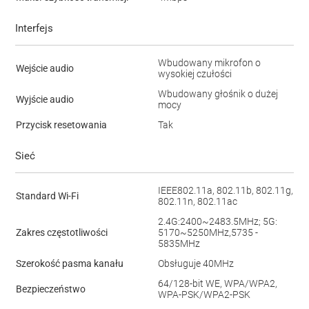
Interfejs
Wbudowany mikrofon o
Wejście audio
wysokiej czułości
Wbudowany głośnik o dużej
Wyjście audio
mocy
Przycisk resetowania
Tak
Sieć
IEEE802.11a, 802.11b, 802.11g,
Standard Wi-Fi
802.11n, 802.11ac
2.4G:2400~2483.5MHz; 5G:
Zakres częstotliwości
5170~5250MHz,5735 -
5835MHz
Szerokość pasma kanału
Obsługuje 40MHz
64/128-bit WE, WPA/WPA2,
Bezpieczeństwo
WPA-PSK/WPA2-PSK