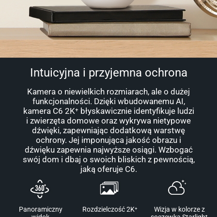
Intuicyjna i przyjemna ochrona
Kamera o niewielkich rozmiarach, ale o dużej
funkcjonalności. Dzięki wbudowanemu AI,
kamera C6 2K⁺ błyskawicznie identyfikuje ludzi
i zwierzęta domowe oraz wykrywa nietypowe
dźwięki, zapewniając dodatkową warstwę
ochrony. Jej imponująca jakość obrazu i
dźwięku zapewnia najwyższe osiągi. Wzbogać
swój dom i dbaj o swoich bliskich z pewnością,
jaką oferuje C6.
Panoramiczny
Rozdzielczość 2K⁺
Wizja w kolorze z
widok
soczewką Starlight