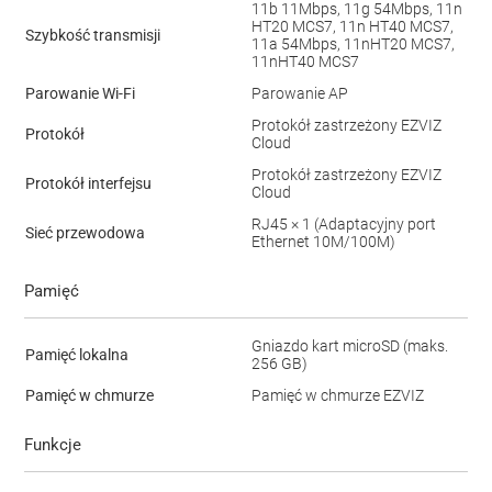
11b 11Mbps, 11g 54Mbps, 11n
HT20 MCS7, 11n HT40 MCS7,
Szybkość transmisji
11a 54Mbps, 11nHT20 MCS7,
11nHT40 MCS7
Parowanie Wi-Fi
Parowanie AP
Protokół zastrzeżony EZVIZ
Protokół
Cloud
Protokół zastrzeżony EZVIZ
Protokół interfejsu
Cloud
RJ45 × 1 (Adaptacyjny port
Sieć przewodowa
Ethernet 10M/100M)
Pamięć
Gniazdo kart microSD (maks.
Pamięć lokalna
256 GB)
Pamięć w chmurze
Pamięć w chmurze EZVIZ
Funkcje