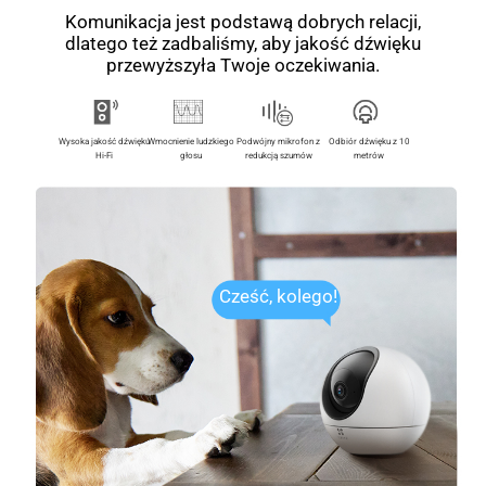
Komunikacja jest podstawą dobrych relacji,
dlatego też zadbaliśmy, aby jakość dźwięku
przewyższyła Twoje oczekiwania.
Wysoka jakość dźwięku
Wmocnienie ludzkiego
Podwójny mikrofon z
Odbiór dźwięku z 10
Hi-Fi
głosu
redukcją szumów
metrów
Cześć, kolego!