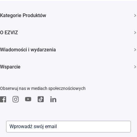
Kategorie Produktów
Kamery bezpieczeństwa
O EZVIZ
Inteligentny dom
Kim jesteśmy
Wiadomości i wydarzenia
Kontakt
Newsroom
Wsparcie
Trust Center
Wydarzenia
FAQs
EZVIZ Green
Obserwuj nas w mediach społecznościowych
Pobierz
EZVIZ CSR