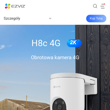
Szczegóły
Kup Tutaj
H8c 4G
2K
Obrotowa kamera 4G