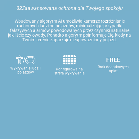
02
Zaawansowana ochrona dla Twojego spokoju
Wbudowany algorytm AI umożliwia kamerze rozróżnianie
ruchomych ludzi od pojazdów, minimalizując przypadki
fałszywych alarmów powodowanych przez czynniki naturalne
jak liście czy owady. Ponadto algorytm poinformuje Cię, kiedy na
Twoim terenie zaparkuje nieupoważniony pojazd.
Brak dodatkowych
Wykrywanie ludzi i
Konfigurowalna
opłat
pojazdów
strefa wykrywania