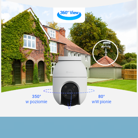
350°
80°
w poziomie
wW pionie