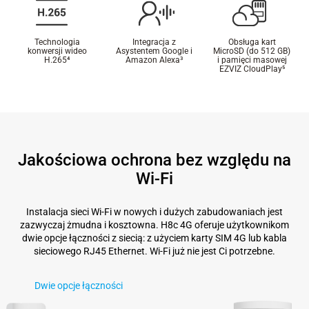
Technologia
Integracja z
Obsługa kart
konwersji wideo
Asystentem Google i
MicroSD (do 512 GB)
H.265⁴
Amazon Alexa³
i pamięci masowej
EZVIZ CloudPlay⁵
Jakościowa ochrona bez względu na
Wi-Fi
Instalacja sieci Wi-Fi w nowych i dużych zabudowaniach jest
zazwyczaj żmudna i kosztowna. H8c 4G oferuje użytkownikom
dwie opcje łączności z siecią: z użyciem karty SIM 4G lub kabla
sieciowego RJ45 Ethernet. Wi-Fi już nie jest Ci potrzebne.
Dwie opcje łączności