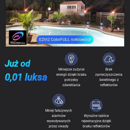
EZVIZ ColorFULL noktowizor
Już od
Mniejsze zużycie
Brak
0,01 luksa
energii dzięki braku
zanieczyszczenia
potrzeby
świetlnego z
oświetlania
reflektorów
Mniej fałszywych
alarmów
Wyraźne tablice
wywoływanych
rejestracyjne dzięki
przez owady
braku reflektorów