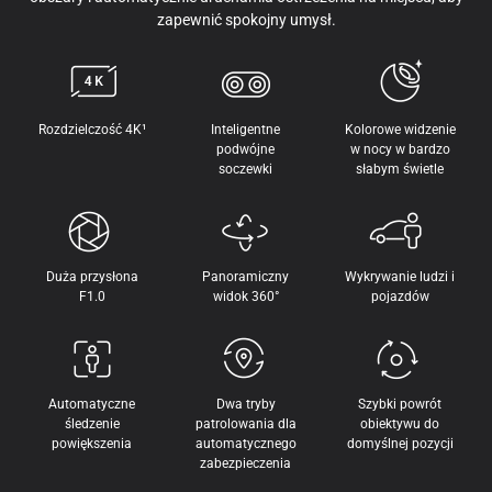
zapewnić spokojny umysł.
Rozdzielczość 4K¹
Inteligentne
Kolorowe widzenie
podwójne
w nocy w bardzo
soczewki
słabym świetle
Duża przysłona
Panoramiczny
Wykrywanie ludzi i
F1.0
widok 360°
pojazdów
Automatyczne
Dwa tryby
Szybki powrót
śledzenie
patrolowania dla
obiektywu do
powiększenia
automatycznego
domyślnej pozycji
zabezpieczenia