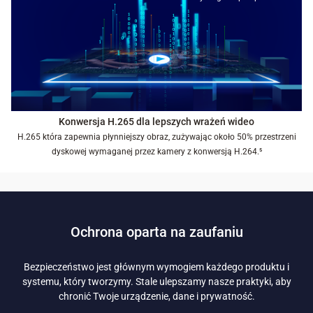
Konwersja H.265 dla lepszych wrażeń wideo
H.265 która zapewnia płynniejszy obraz, zużywając około 50% przestrzeni
dyskowej wymaganej przez kamery z konwersją H.264.⁵
Ochrona oparta na zaufaniu
Bezpieczeństwo jest głównym wymogiem każdego produktu i
systemu, który tworzymy. Stale ulepszamy nasze praktyki, aby
chronić Twoje urządzenie, dane i prywatność.