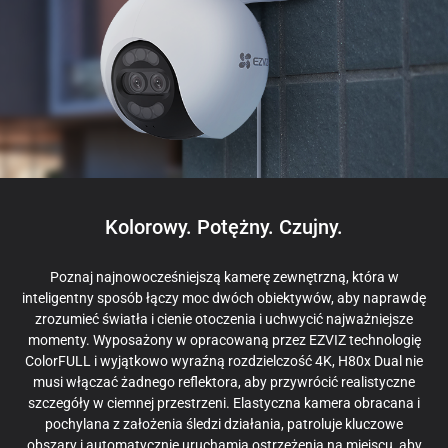
Kolorowy. Potężny. Czujny.
Poznaj najnowocześniejszą kamerę zewnętrzną, która w
inteligentny sposób łączy moc dwóch obiektywów, aby naprawdę
zrozumieć światła i cienie otoczenia i uchwycić najważniejsze
momenty. Wyposażony w opracowaną przez EZVIZ technologię
ColorFULL i wyjątkowo wyraźną rozdzielczość 4K, H80x Dual nie
musi włączać żadnego reflektora, aby przywrócić realistyczne
szczegóły w ciemnej przestrzeni. Elastyczna kamera obracana i
pochylana z założenia śledzi działania, patroluje kluczowe
obszary i automatycznie uruchamia ostrzeżenia na miejscu, aby