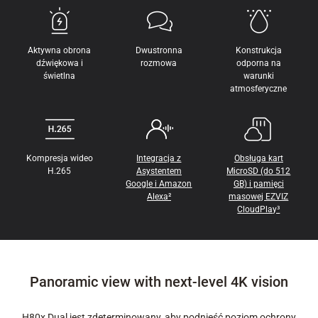
Aktywna obrona
Dwustronna
Konstrukcja
dźwiękowa i
rozmowa
odporna na
świetlna
warunki
atmosferyczne
Kompresja wideo
Integracja z
Obsługa kart
H.265
Asystentem
MicroSD (do 512
Google i Amazon
GB) i pamięci
Alexa²
masowej EZVIZ
CloudPlay³
Panoramic view with next-level 4K vision
H80x Dual jest zdeterminowany, aby podnieść poziom ochrony