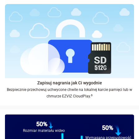
Zapisuj nagrania jak Ci wygodnie
Bezpiecznie przechowuj uchwycone chwile na lokalnej karcie pamięci lub w
³
chmurze EZVIZ CloudPlay.
50%
50%
Rozmiar materiału wideo
Wymagana przepustowość