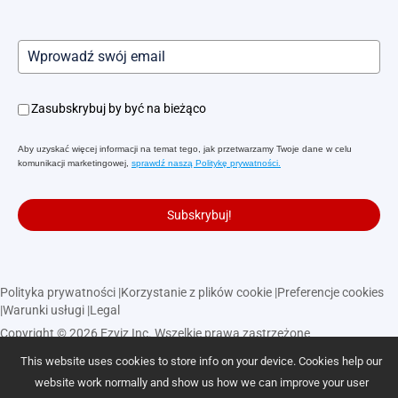
Zasubskrybuj by być na bieżąco
Aby uzyskać więcej informacji na temat tego, jak przetwarzamy Twoje dane w celu
komunikacji marketingowej,
sprawdź naszą Politykę prywatności.
Subskrybuj!
Polityka prywatności
|
Korzystanie z plików cookie
|
Preferencje cookies
|
Warunki usługi
|
Legal
Copyright © 2026 Ezviz Inc. Wszelkie prawa zastrzeżone
This website uses cookies to store info on your device. Cookies help our
Polska
website work normally and show us how we can improve your user