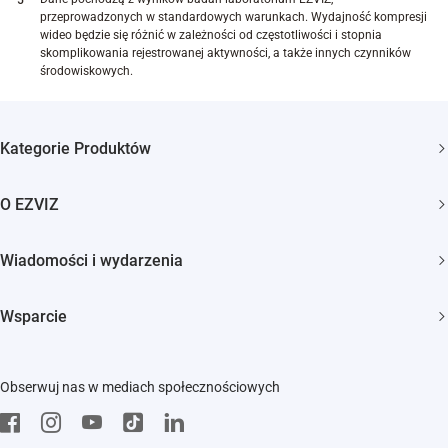
przeprowadzonych w standardowych warunkach. Wydajność kompresji
wideo będzie się różnić w zależności od częstotliwości i stopnia
skomplikowania rejestrowanej aktywności, a także innych czynników
środowiskowych.
Kategorie Produktów
Kamery bezpieczeństwa
O EZVIZ
Inteligentny dom
Kim jesteśmy
Wiadomości i wydarzenia
Kontakt
Newsroom
Wsparcie
Trust Center
Wydarzenia
FAQs
EZVIZ Green
Obserwuj nas w mediach społecznościowych
Pobierz
EZVIZ CSR