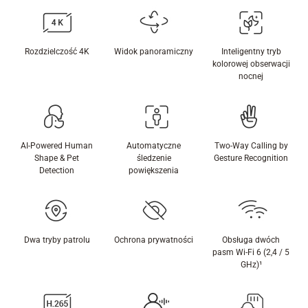
Rozdzielczość 4K
Widok panoramiczny
Inteligentny tryb
kolorowej obserwacji
nocnej
AI-Powered Human
Automatyczne
Two-Way Calling by
Shape & Pet
śledzenie
Gesture Recognition
Detection
powiększenia
Dwa tryby patrolu
Ochrona prywatności
Obsługa dwóch
pasm Wi-Fi 6 (2,4 / 5
GHz)¹