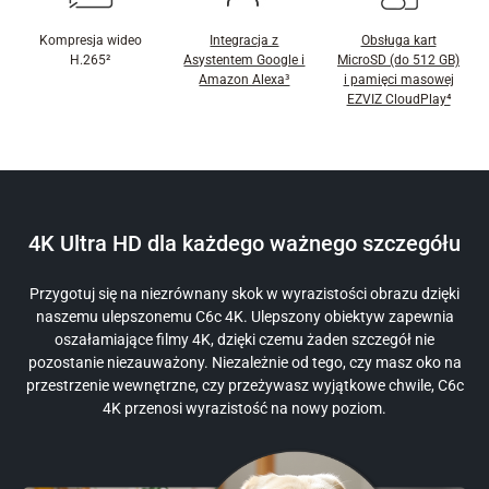
Kompresja wideo
Integracja z
Obsługa kart
H.265²
Asystentem Google i
MicroSD (do 512 GB)
Amazon Alexa³
i pamięci masowej
EZVIZ CloudPlay⁴
4K Ultra HD dla każdego ważnego szczegółu
Przygotuj się na niezrównany skok w wyrazistości obrazu dzięki
naszemu ulepszonemu C6c 4K. Ulepszony obiektyw zapewnia
oszałamiające filmy 4K, dzięki czemu żaden szczegół nie
pozostanie niezauważony. Niezależnie od tego, czy masz oko na
przestrzenie wewnętrzne, czy przeżywasz wyjątkowe chwile, C6c
4K przenosi wyrazistość na nowy poziom.