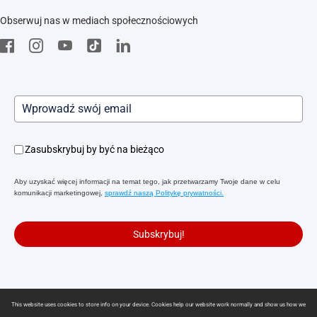
EZVIZ Green
Obserwuj nas w mediach społecznościowych
Pobierz
EZVIZ CSR
Zasubskrybuj by być na bieżąco
Aby uzyskać więcej informacji na temat tego, jak przetwarzamy Twoje dane w celu
komunikacji marketingowej,
sprawdź naszą Politykę prywatności.
Subskrybuj!
Polityka prywatności
|
Korzystanie z plików cookie
|
Preferencje cookies
This website uses cookies to store info on your device. Cookies help our website work normally and show us how we
|
Warunki usługi
|
Legal