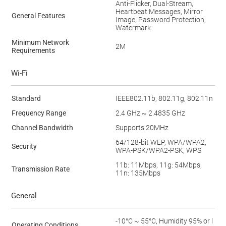
Anti-Flicker, Dual-Stream,
Heartbeat Messages, Mirror
General Features
Image, Password Protection,
Watermark
Minimum Network
2M
Requirements
Wi-Fi
Standard
IEEE802.11b, 802.11g, 802.11n
Frequency Range
2.4 GHz ~ 2.4835 GHz
Channel Bandwidth
Supports 20MHz
64/128-bit WEP, WPA/WPA2,
Security
WPA-PSK/WPA2-PSK, WPS
11b: 11Mbps, 11g: 54Mbps,
Transmission Rate
11n: 135Mbps
General
-10°C ~ 55°C, Humidity 95% or l
Operating Conditions