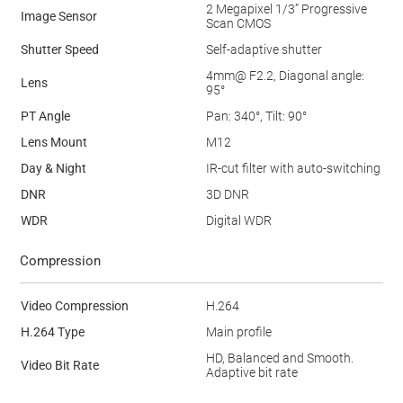
2 Megapixel 1/3” Progressive
Image Sensor
Scan CMOS
Shutter Speed
Self-adaptive shutter
4mm@ F2.2, Diagonal angle:
Lens
95°
PT Angle
Pan: 340°, Tilt: 90°
Lens Mount
M12
Day & Night
IR-cut filter with auto-switching
DNR
3D DNR
WDR
Digital WDR
Compression
Video Compression
H.264
H.264 Type
Main profile
HD, Balanced and Smooth.
Video Bit Rate
Adaptive bit rate