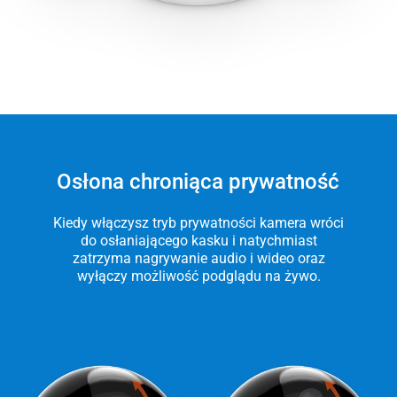
Osłona chroniąca prywatność
Kiedy włączysz tryb prywatności kamera wróci
do osłaniającego kasku i natychmiast
zatrzyma nagrywanie audio i wideo oraz
wyłączy możliwość podglądu na żywo.