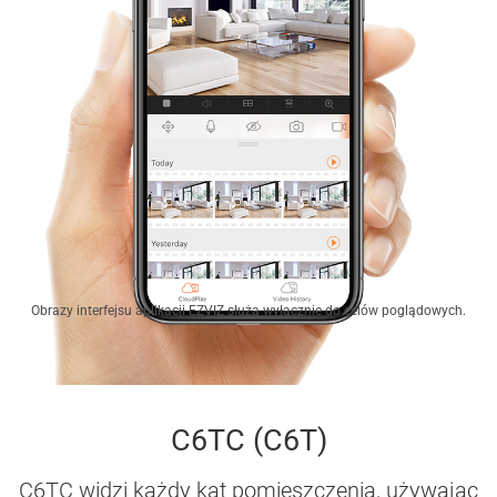
Obrazy interfejsu aplikacji EZVIZ służą wyłącznie do celów poglądowych.
C6TC (C6T)
C6TC widzi każdy kąt pomieszczenia, używając