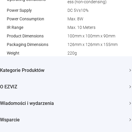
ess (non-condensing)
Power Supply
DC 5V±10%
Power Consumption
Max. 8W
IR Range
Max. 10 Meters
Product Dimensions
100mm x 100mm x 90mm
Packaging Dimensions
126mm x 126mm x 155mm
Weight
220g
Kategorie Produktów
Kamery bezpieczeństwa
O EZVIZ
Inteligentny dom
Kim jesteśmy
Wiadomości i wydarzenia
Kontakt
Newsroom
Wsparcie
Trust Center
Wydarzenia
FAQs