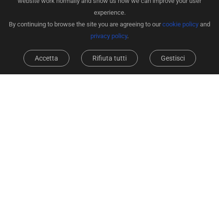
website work normally and show us how we can improve your user
experience.
By continuing to browse the site you are agreeing to our
cookie policy
and
privacy policy
.
Accetta
Rifiuta tutti
Gestisci