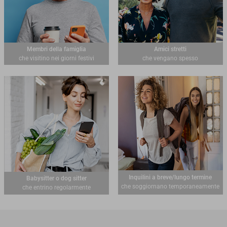
Membri della famiglia
Amici stretti
che visitino nei giorni festivi
che vengano spesso
Inquilini a breve/lungo termine
Babysitter o dog sitter
che soggiornano temporaneamente
che entrino regolarmente