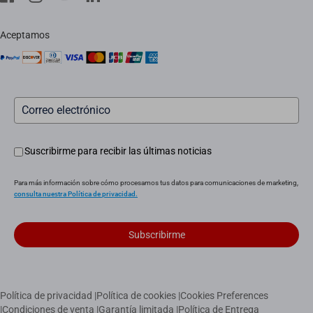
Servicio in situ
aviso legal
Instaladores
Aceptamos
Servicio posventa
Suscribirme para recibir las últimas noticias
Para más información sobre cómo procesamos tus datos para comunicaciones de marketing,
consulta nuestra Política de privacidad.
Subscribirme
Política de privacidad
|
Política de cookies
|
Cookies Preferences
|
Condiciones de venta
|
Garantía limitada
|
Política de Entrega