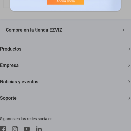
Compre en la tienda EZVIZ
Envío rápido y gratuito
Productos
Garantía de tres años
Cámaras de seguridad
Garantía de devolución de 30 días
Empresa
Hogar inteligente
Soporte al cliente de por vida
Acerca de EZVIZ
Noticias y eventos
Contáctanos
Sala de redacción
Soporte
Trust Center
Eventos
Preguntas frecuentes
EZVIZ Green
Síganos en las redes sociales
Descargar
EZVIZ CSR