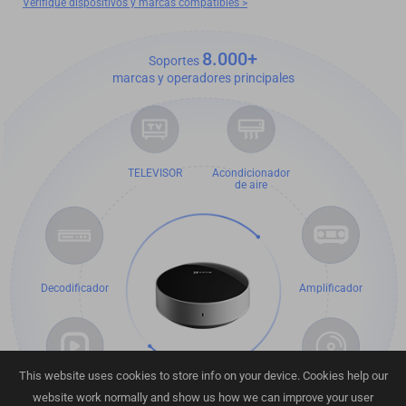
Verifique dispositivos y marcas compatibles >
8.000+
Soportes
marcas y operadores principales
TELEVISOR
Acondicionador
de aire
Decodificador
Amplificador
This website uses cookies to store info on your device. Cookies help our
Caja de TV
website work normally and show us how we can improve your user
DVD