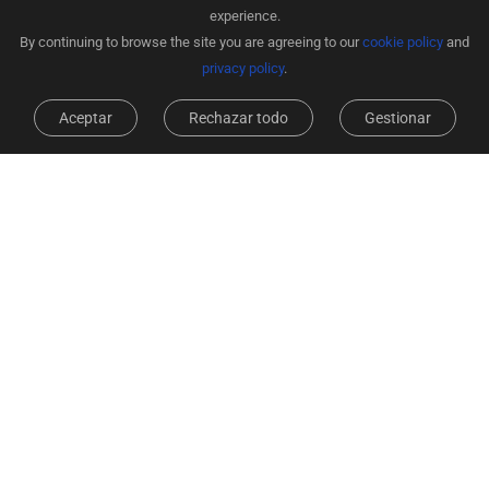
experience.
By continuing to browse the site you are agreeing to our
cookie policy
and
privacy policy
.
Admirador
Proyector
Aceptar
Rechazar todo
Gestionar
Controlar y personalizar una casa
inteligente, ahora más fácil que nunca
Atrás quedaron los días en los que olvidabas dónde guardabas
tus controles remotos. Ahora puede simplemente hablar con los
asistentes de voz conectados para dar instrucciones a un
dispositivo o usar su teléfono inteligente para encender el aire
acondicionado incluso antes de llegar a casa del trabajo.
También puedes personalizar acciones automatizadas creando
escenarios inteligentes o agregando horarios.