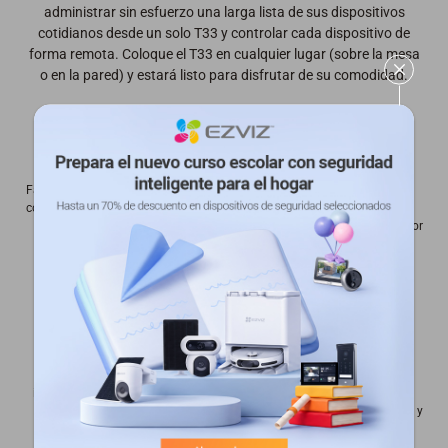
administrar sin esfuerzo una larga lista de sus dispositivos
cotidianos desde un solo T33 y controlar cada dispositivo de
forma remota. Coloque el T33 en cualquier lugar (sobre la mesa
o en la pared) y estará listo para disfrutar de su comodidad.
Fácil configuración y
Amplia
Aprendizaje
control a través de la
compatibilidad con
inteligente de
aplicación EZVIZ
la mayoría de
controles para mayor
dispositivos y
compatibilidad²
electrodomésticos¹
Cobertura de
Controles
Integración
infrarrojos de 360°
Automáticos con
inteligente con el
Horarios
Asistente de Google y
Amazon Alexa³