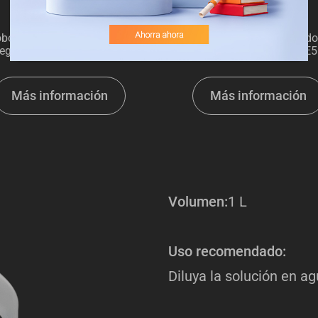
bot inteligente aspirador y
Robot inteligente aspirado
iegasuelos EZVIZ RE4 Plus
friegasuelos EZVIZ RE5
Más información
Más información
Volumen:
1 L
Uso recomendado:
Diluya la solución en a