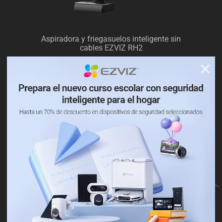
Aspiradora y friegasuelos inteligente sin
cables EZVIZ RH2
Más información