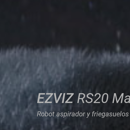
EZVIZ
RS20 M
Robot aspirador y friegasuelos 