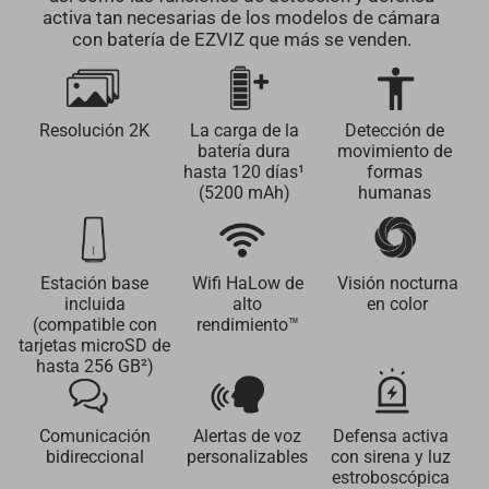
activa tan necesarias de los modelos de cámara
con batería de EZVIZ que más se venden.
Resolución 2K
La carga de la
Detección de
batería dura
movimiento de
hasta 120 días¹
formas
(5200 mAh)
humanas
Estación base
Wifi HaLow de
Visión nocturna
incluida
alto
en color
(compatible con
rendimiento™️
tarjetas microSD de
hasta 256 GB²)
Comunicación
Alertas de voz
Defensa activa
bidireccional
personalizables
con sirena y luz
estroboscópica