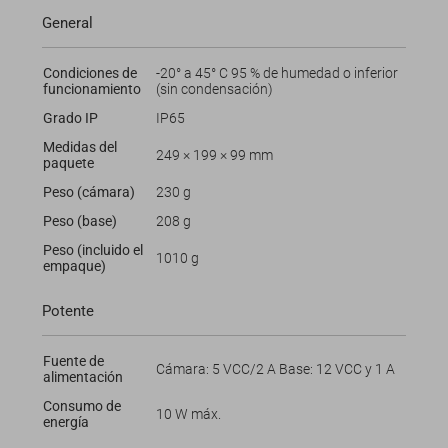
General
Condiciones de
-20° a 45° C 95 % de humedad o inferior
funcionamiento
(sin condensación)
Grado IP
IP65
Medidas del
249 × 199 × 99 mm
paquete
Peso (cámara)
230 g
Peso (base)
208 g
Peso (incluido el
1010 g
empaque)
Potente
Fuente de
Cámara: 5 VCC/2 A Base: 12 VCC y 1 A
alimentación
Consumo de
10 W máx.
energía