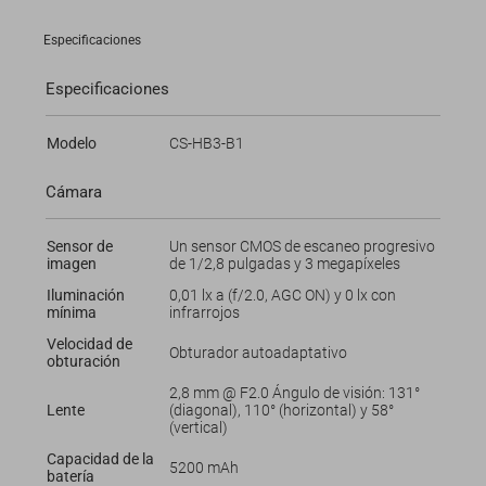
Especificaciones
Especificaciones
Modelo
CS-HB3-B1
Cámara
Sensor de
Un sensor CMOS de escaneo progresivo
imagen
de 1/2,8 pulgadas y 3 megapíxeles
Iluminación
0,01 lx a (f/2.0, AGC ON) y 0 lx con
mínima
infrarrojos
Velocidad de
Obturador autoadaptativo
obturación
2,8 mm @ F2.0 Ángulo de visión: 131°
Lente
(diagonal), 110° (horizontal) y 58°
(vertical)
Capacidad de la
5200 mAh
batería