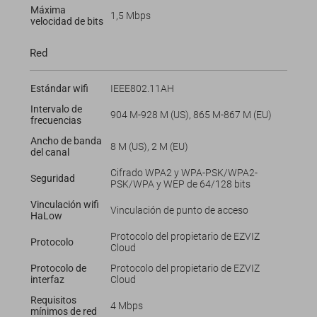
Máxima
1,5 Mbps
velocidad de bits
Red
Estándar wifi
IEEE802.11AH
Intervalo de
904 M-928 M (US), 865 M-867 M (EU)
frecuencias
Ancho de banda
8 M (US), 2 M (EU)
del canal
Cifrado WPA2 y WPA-PSK/WPA2-
Seguridad
PSK/WPA y WEP de 64/128 bits
Vinculación wifi
Vinculación de punto de acceso
HaLow
Protocolo del propietario de EZVIZ
Protocolo
Cloud
Protocolo de
Protocolo del propietario de EZVIZ
interfaz
Cloud
Requisitos
4 Mbps
mínimos de red