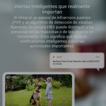
Alertas inteligentes que realmente
importan
Al integrar un sensor de infrarrojos pasivos
(PIR) y un algoritmo de detección de siluetas
humanas, la cámara HB3 puede distinguir a las
personas de las mascotas o de los objetos en
movimiento. Esto significa que recibirá
notificaciones inteligentes sobre las
actividades importantes.