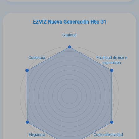
EZVIZ Nueva Generación H6c G1
Claridad
Cobertura
Facilidad de uso e
instalación
Elegancia
Costo-efectividad