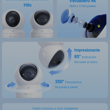
Verdadero 4K
H6c
3840 x 2160 píxeles
Impresionante
85°
Inclinación
Del suelo al techo
350°
Panorámica
De pared a pared
Visión nocturna a color inteligente