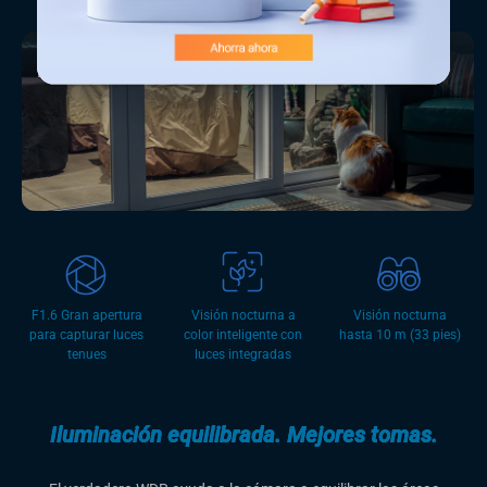
Vea cómo funciona la visión nocturna en color
hace que un momento sea diferente
F1.6 Gran apertura
Visión nocturna a
Visión nocturna
para capturar luces
color inteligente con
hasta 10 m (33 pies)
tenues
luces integradas
Iluminación equilibrada. Mejores tomas.