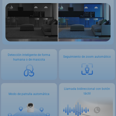
Detección inteligente de forma
Seguimiento de zoom automático
humana o de mascota
Llamada bidireccional con botón
táctil
Modo de patrulla automática