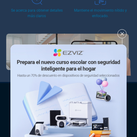
Se acerca para obtener detalles
Mantiene el movimiento nítido y
más claros
enfocado.
Vive la noche con colores vivos
A diferencia de la visión nocturna infrarroja tradicional, que
reproduce escenas en un monocromo apagado, la visión
nocturna en color del H6c captura tonos realistas y detalles
sorprendentes incluso con poca luz.