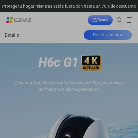
Protege tu hogar mientras estás fuera con hasta un 70% de descuento
Tienda
Seguimiento del pedido
Detalle
Dónde comprar
H6c G1
Cámara inteligente para interiores con Wi-Fi, panorámica e
inclinación de última generación