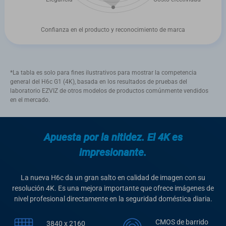
Confianza en el producto y reconocimiento de marca
*La tabla es solo para fines ilustrativos para mostrar la competencia
general del H6c G1 (4K), basada en los resultados de pruebas del
laboratorio EZVIZ de otros modelos de productos comúnmente vendidos
en el mercado.
Apuesta por la nitidez. El 4K es
impresionante.
La nueva H6c da un gran salto en calidad de imagen con su
resolución 4K. Es una mejora importante que ofrece imágenes de
nivel profesional directamente en la seguridad doméstica diaria.
CMOS de barrido
3840 x 2160