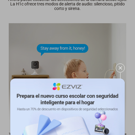
La H1c ofrece tres modos de alerta de audio: silencioso, pitido
corto y sirena.
Comunicación en tiempo real
The H1c's full-duplex audio allows you to talk to your loved ones