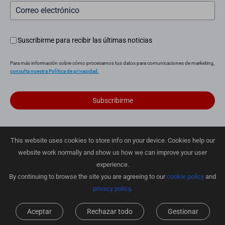
Suscribirme para recibir las últimas noticias
Para más información sobre cómo procesamos tus datos para comunicaciones de marketing,
consulta nuestra Política de privacidad.
Subscribirme
This website uses cookies to store info on your device. Cookies help our
Política de privacidad
|
Política de cookies
|
Cookies Preferences
website work normally and show us how we can improve your user
|
Condiciones de venta
|
Garantía limitada
|
Política de Entrega
|
Política de devoluciones
experience.
By continuing to browse the site you are agreeing to our
cookie policy
and
Derechos de autor © 2025 EZVIZ Europe B.V. Todos los derechos
reservados
privacy policy
.
Aceptar
Rechazar todo
Gestionar
España-español