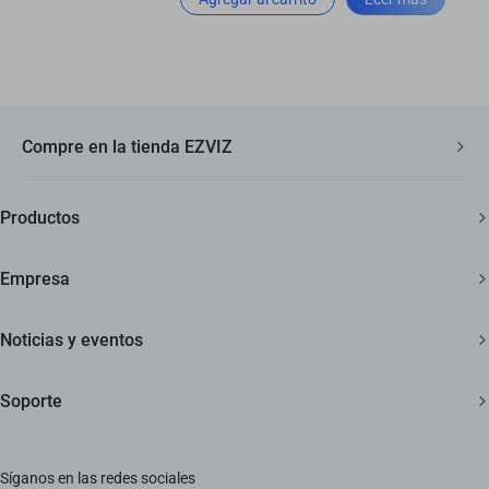
Compre en la tienda EZVIZ
Envío rápido y gratuito
Productos
Garantía de tres años
Cámaras de seguridad
Garantía de devolución de 30 días
Empresa
Hogar inteligente
Soporte al cliente de por vida
Acerca de EZVIZ
Noticias y eventos
Contáctanos
Sala de redacción
Soporte
Trust Center
Eventos
Preguntas frecuentes
EZVIZ Green
Síganos en las redes sociales
Descargar