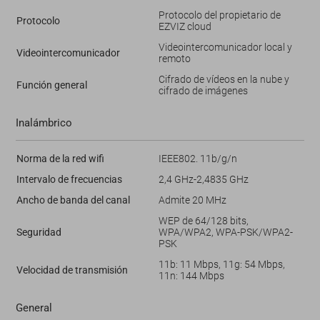
Protocolo del propietario de
Protocolo
EZVIZ cloud
Videointercomunicador local y
Videointercomunicador
remoto
Cifrado de vídeos en la nube y
Función general
cifrado de imágenes
Inalámbrico
Norma de la red wifi
IEEE802. 11b/g/n
Intervalo de frecuencias
2,4 GHz-2,4835 GHz
Ancho de banda del canal
Admite 20 MHz
WEP de 64/128 bits,
Seguridad
WPA/WPA2, WPA-PSK/WPA2-
PSK
11b: 11 Mbps, 11g: 54 Mbps,
Velocidad de transmisión
11n: 144 Mbps
General