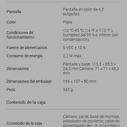
Pantalla en color de 4,3
Pantalla
pulgadas
Color
Plata
-10 °C-45 °C (14 °F a 113 °F ),
Condiciones de
humedad del 95 % o inferior (sin
funcionamiento
condensación)
Fuente de alimentación
5 VCC ± 10 %
Consumo de energía
2,2 W máx.
Pantalla y base: 115,5 × 85,5 ×
Dimensiones
24,5 mm Cámara: 71 × 71 × 48,3
mm
Dimensiones del embalaje
165 × 107 × 80 mm
Peso
343 g
Contenido de la caja:
Cámara, panel, base de montaje,
adaptador de corriente, cable de
Contenido de la caja
alimentación de 1 m, 6 tornillos y