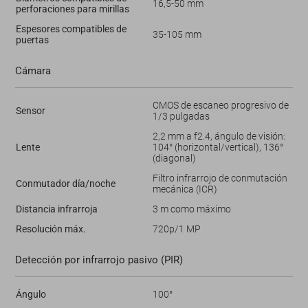
16,5-50 mm
perforaciones para mirillas
Espesores compatibles de
35-105 mm
puertas
Cámara
CMOS de escaneo progresivo de
Sensor
1/3 pulgadas
2,2 mm a f2.4, ángulo de visión:
Lente
104° (horizontal/vertical), 136°
(diagonal)
Filtro infrarrojo de conmutación
Conmutador día/noche
mecánica (ICR)
Distancia infrarroja
3 m como máximo
Resolución máx.
720p/1 MP
Detección por infrarrojo pasivo (PIR)
Ángulo
100°