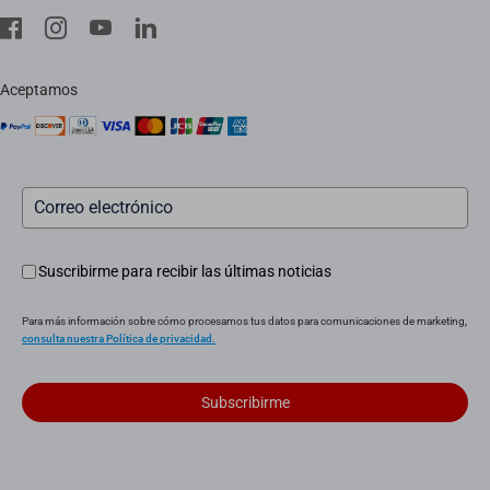
EZVIZ CSR
Servicio in situ
aviso legal
Instaladores
Aceptamos
Servicio posventa
Suscribirme para recibir las últimas noticias
Para más información sobre cómo procesamos tus datos para comunicaciones de marketing,
consulta nuestra Política de privacidad.
Subscribirme