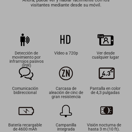
Ahora, puede ver y hablar fácilmente con los
visitantes mediante desde su móvil.
Detección de
Vídeo a 720p
Ver desde
movimiento por
cualquier lugar
infrarrojos pasivos
(PIR)
Comunicación
Carcasa de
Pantalla en color
bidireccional
aleación de cinc de
de 4,3 pulgadas
gran resistencia
Batería recargable
Campanilla
Visión nocturna de
de 4600 mAh
integrada
hasta 3 m (10 ft).