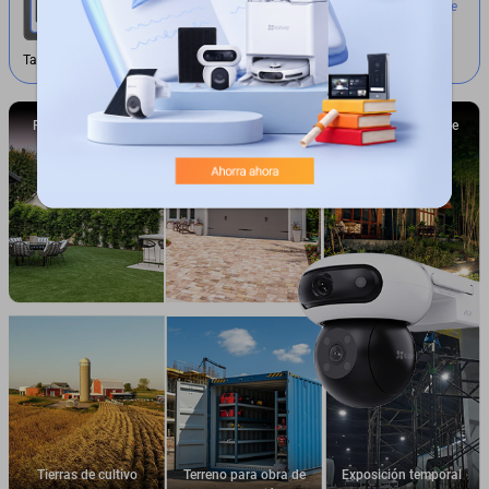
Nota: Para utilizar la conectividad 4G, se requiere
una tarjeta Nano SIM compatible y un plan de
datos celulares activo.
Tarjeta nano SIM
Patio trasero de la
Garaje de la casa
Cabaña del bosque
villa
Tierras de cultivo
Terreno para obra de
Exposición temporal