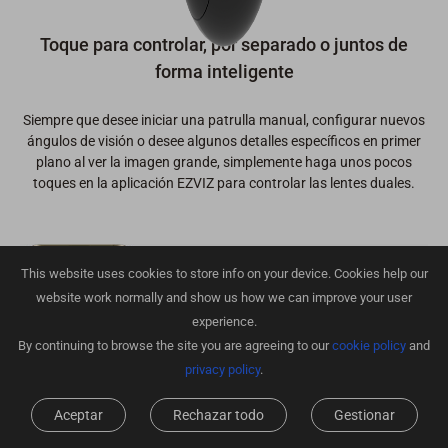
Toque para controlar, por separado o juntos de
forma inteligente
Siempre que desee iniciar una patrulla manual, configurar nuevos
ángulos de visión o desee algunos detalles específicos en primer
plano al ver la imagen grande, simplemente haga unos pocos
toques en la aplicación EZVIZ para controlar las lentes duales.
This website uses cookies to store info on your device. Cookies help our
website work normally and show us how we can improve your user
experience.
By continuing to browse the site you are agreeing to our
cookie policy
and
privacy policy
.
Aceptar
Rechazar todo
Gestionar