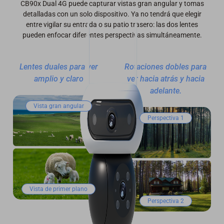
CB90x Dual 4G puede capturar vistas gran angular y tomas
detalladas con un solo dispositivo. Ya no tendrá que elegir
entre vigilar su entrada o su patio trasero: las dos lentes
pueden enfocar diferentes perspectivas simultáneamente.
Lentes duales para ver
Rotaciones dobles para
amplio y claro
ver hacia atrás y hacia
adelante.
Vista gran angular
Perspectiva 1
Vista de primer plano
Perspectiva 2