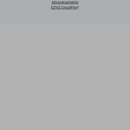
almacenamiento
EZVIZ CloudPlay⁴