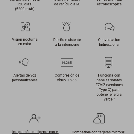
120 días¹
de vehículo a IA
estroboscópica
(5200 mAh)
Visión nocturna
Diseño resistente
Conversación
en color
a la intemperie
bidireccional
Alertas de voz
Compresión de
Funciona con
personalizables
vídeo H.265
paneles solares
EZVIZ (versiones
Type-C) para
obtener energía
verde.
²
Integración inteligente con el
Compatible con tarjetas microSD