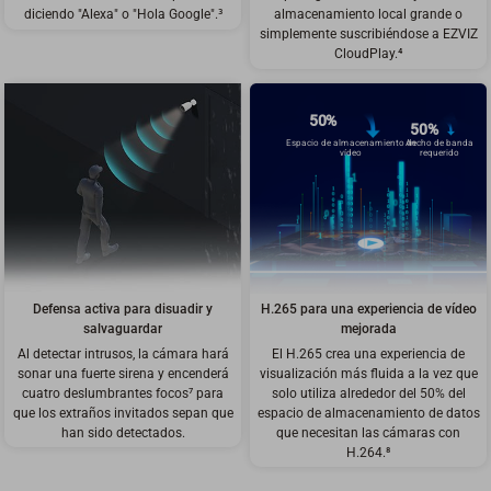
diciendo "Alexa" o "Hola Google".
³
almacenamiento local grande o
simplemente suscribiéndose a EZVIZ
CloudPlay.⁴
50%
50%
Espacio de almacenamiento de
Ancho de banda
vídeo
requerido
Defensa activa para disuadir y
H.265 para una experiencia de vídeo
salvaguardar
mejorada
Al detectar intrusos, la cámara hará
El H.265 crea una experiencia de
sonar una fuerte sirena y encenderá
visualización más fluida a la vez que
cuatro deslumbrantes focos⁷ para
solo utiliza alrededor del 50% del
que los extraños invitados sepan que
espacio de almacenamiento de datos
han sido detectados.
que necesitan las cámaras con
H.264.
⁸