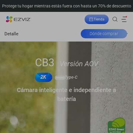
Protege tu hogar mientras estás fuera con hasta un 70% de descuento
Tienda
Seguimiento del pedido
Detalle
Dónde comprar
CB3
Versión AOV
2K
Type-C
Cámara inteligente e independiente a
batería