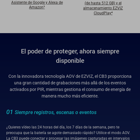
Asistente de Google y Alexa de
(de hasta 512 GB) y el
Amazon
³
almacenamiento EZVIZ
CloudPlay⁴
El poder de proteger, ahora siempre
disponible
Con la innovadora tecnología AOV de EZVIZ, el CB3 proporciona
una gran cantidad de grabaciones más allá de los eventos
activados por PIR, mientras gestiona el consumo de energía de
manera mucho más eficiente.
01
Siempre registros, escenas o eventos
¿Quieres vídeo las 24 horas del día, los 7 días de la semana, pero te
preocupa que la batería se agote demasiado rápido? Utilice el modo AOV.
La CB3 puede conectar y procesar las imágenes capturadas en intervalos