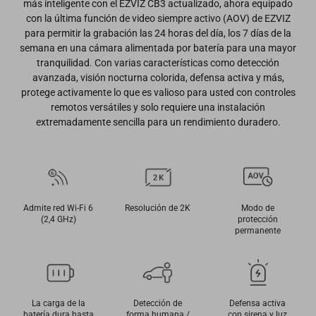
más inteligente con el EZVIZ CB3 actualizado, ahora equipado
con la última función de video siempre activo (AOV) de EZVIZ
para permitir la grabación las 24 horas del día, los 7 días de la
semana en una cámara alimentada por batería para una mayor
tranquilidad. Con varias características como detección
avanzada, visión nocturna colorida, defensa activa y más,
protege activamente lo que es valioso para usted con controles
remotos versátiles y solo requiere una instalación
extremadamente sencilla para un rendimiento duradero.
Admite red Wi-Fi 6
Resolución de 2K
Modo de
(2,4 GHz)
protección
permanente
La carga de la
Detección de
Defensa activa
batería dura hasta
forma humana /
con sirena y luz