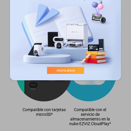
flexible y seguro
Conserve los vídeos que haya grabado en una
tarjeta microSD local de hasta 256 GB o
suscríbase a CloudPlay de EZVIZ para disfrutar
de un almacenamiento en la nube totalmente
cifrado para una mayor tranquilidad.
Compatible con tarjetas
Compatible con el
microSD³
servicio de
almacenamiento en la
nube EZVIZ CloudPlay⁴