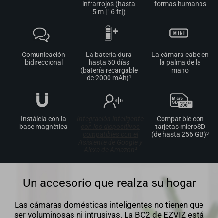
infrarrojos (hasta
formas humanas
5 m [16 ft])
Comunicación
La batería dura
La cámara cabe en
bidireccional
hasta 50 días
la palma de la
(batería recargable
mano
de 2000 mAh)¹
Instálela con la
Integración inteligente
Compatible con
base magnética
con los dispositivos
tarjetas microSD
compatibles con el
(de hasta 256 GB)³
Asistente de Google y
Alexa de Amazon²
Un accesorio que realza su hogar
Las cámaras domésticas inteligentes no tienen que
ser voluminosas ni intrusivas. La BC2 de EZVIZ está