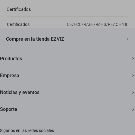
Certificados
Certificados
CE/FCC/RAEE/RoHS/REACH/UL
Compre en la tienda EZVIZ
Envío rápido y gratuito
Productos
Garantía de tres años
Cámaras de seguridad
Garantía de devolución de 30 días
Empresa
Hogar inteligente
Soporte al cliente de por vida
Acerca de EZVIZ
Noticias y eventos
Contáctanos
Sala de redacción
Soporte
Trust Center
Eventos
Preguntas frecuentes
EZVIZ Green
Síganos en las redes sociales
Descargar