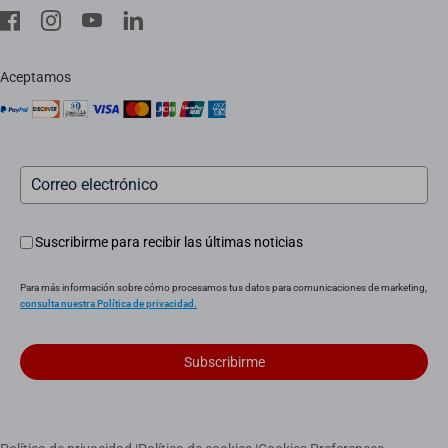
EZVIZ CSR
Servicio in situ
aviso legal
Instaladores
Aceptamos
Servicio posventa
Suscribirme para recibir las últimas noticias
Para más información sobre cómo procesamos tus datos para comunicaciones de marketing,
consulta nuestra Política de privacidad.
Subscribirme