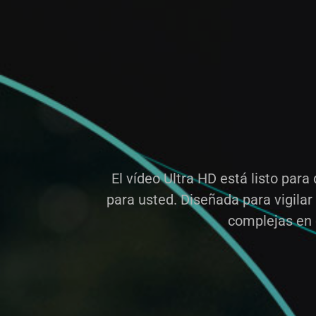
El vídeo Ultra HD está listo par
para usted. Diseñada para vigilar
complejas en e