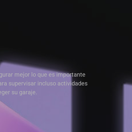
egurar mejor lo que es importante
ara supervisar incluso actividades
eger su garaje.