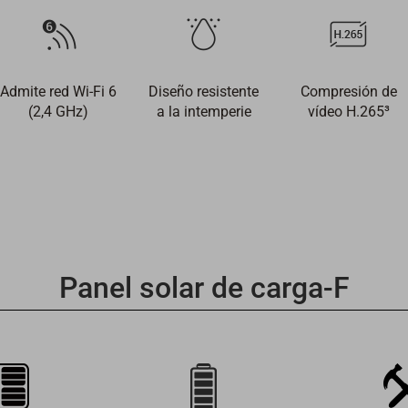
Admite red Wi-Fi 6
Diseño resistente
Compresión de
(2,4 GHz)
a la intemperie
vídeo H.265
³
Panel solar de carga-F