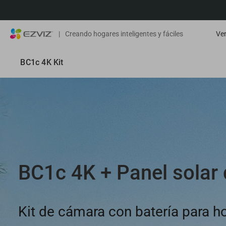
|
Creando hogares inteligentes y fáciles
Ven
BC1c 4K Kit
BC1c 4K + Panel solar 
Kit de cámara con batería para ho