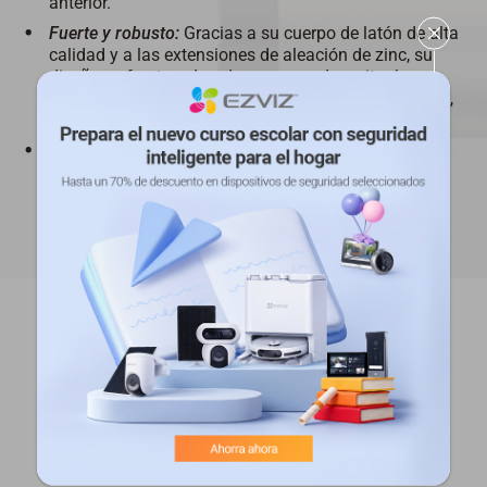
anterior.
Fuerte y robusto:
Gracias a su cuerpo de latón de alta
calidad y a las extensiones de aleación de zinc, su
diseño es fuerte y duradero para poder evitar las
aperturas forzadas, los accesos con llaves maestras,
etc.
Se incluyen 3 llaves:
Cada compra incluye 3 llaves
para un uso familiar.
Contenido de la caja
1 cilindro
2 llaves Allen
3 extensiones exteriores
2 barras traseras