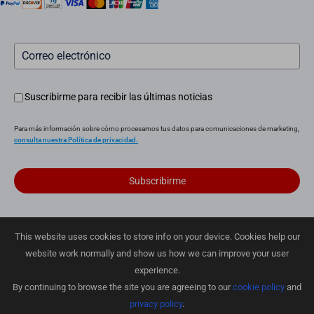
Servicio posventa
Suscribirme para recibir las últimas noticias
Para más información sobre cómo procesamos tus datos para comunicaciones de marketing,
consulta nuestra Política de privacidad.
Subscribirme
This website uses cookies to store info on your device. Cookies help our
Política de privacidad
|
Política de cookies
|
Cookies Preferences
website work normally and show us how we can improve your user
|
Condiciones de venta
|
Garantía limitada
|
Política de Entrega
|
Política de devoluciones
experience.
By continuing to browse the site you are agreeing to our
cookie policy
and
Derechos de autor © 2025 EZVIZ Europe B.V. Todos los derechos
reservados
privacy policy
.