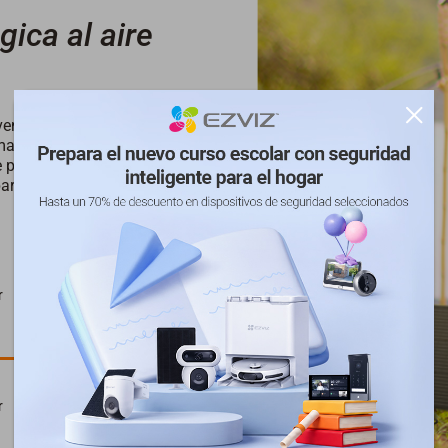
gica al aire
venturero al aire libre como
emana, el panel solar PSP200
e pueda dejar atrás sus
 para cargar su estación de
r
8-16 horas
r
4-8 horas