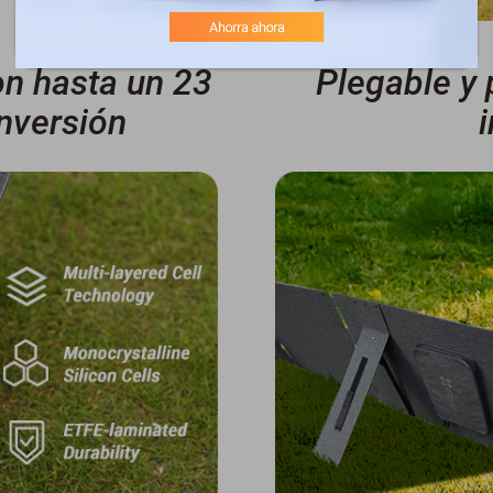
n hasta un 23
Plegable y 
nversión