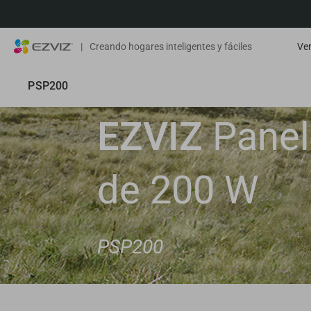
|
Creando hogares inteligentes y fáciles
Ven
PSP200
EZVIZ
Panel 
de 200 W
PSP200