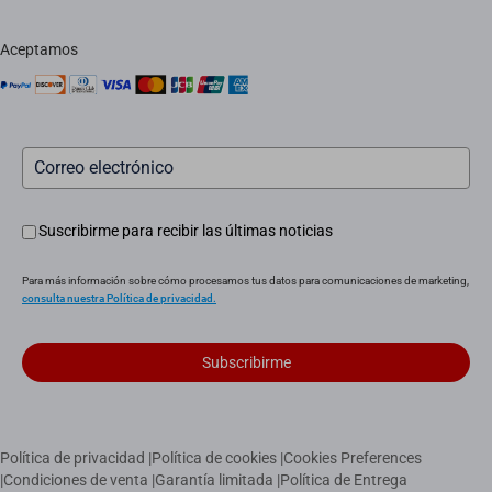
Servicio in situ
aviso legal
Instaladores
Aceptamos
Servicio posventa
Suscribirme para recibir las últimas noticias
Para más información sobre cómo procesamos tus datos para comunicaciones de marketing,
consulta nuestra Política de privacidad.
Subscribirme
Política de privacidad
|
Política de cookies
|
Cookies Preferences
|
Condiciones de venta
|
Garantía limitada
|
Política de Entrega