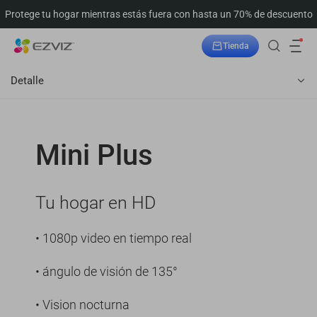
Protege tu hogar mientras estás fuera con hasta un 70% de descuento
Tienda
Seguimiento del pedido
Detalle
Mini Plus
Tu hogar en HD
• 1080p video en tiempo real
• ángulo de visión de 135°
• Vision nocturna