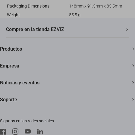
Packaging Dimensions
148mm x 91.5mm x 85.5mm
Weight
85.5 g
Compre en la tienda EZVIZ
Envío rápido y gratuito
Productos
Garantía de tres años
Cámaras de seguridad
Garantía de devolución de 30 días
Empresa
Hogar inteligente
Soporte al cliente de por vida
Acerca de EZVIZ
Noticias y eventos
Contáctanos
Sala de redacción
Soporte
Trust Center
Eventos
Preguntas frecuentes
EZVIZ Green
Síganos en las redes sociales
Descargar
EZVIZ CSR