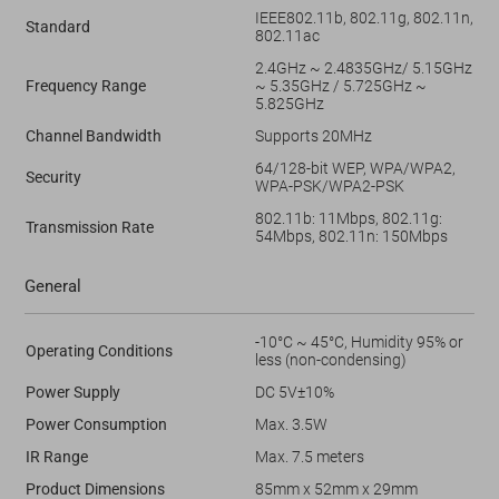
IEEE802.11b, 802.11g, 802.11n,
Standard
802.11ac
2.4GHz ~ 2.4835GHz/ 5.15GHz
Frequency Range
~ 5.35GHz / 5.725GHz ~
5.825GHz
Channel Bandwidth
Supports 20MHz
64/128-bit WEP, WPA/WPA2,
Security
WPA-PSK/WPA2-PSK
802.11b: 11Mbps, 802.11g:
Transmission Rate
54Mbps, 802.11n: 150Mbps
General
-10°C ~ 45°C, Humidity 95% or
Operating Conditions
less (non-condensing)
Power Supply
DC 5V±10%
Power Consumption
Max. 3.5W
IR Range
Max. 7.5 meters
Product Dimensions
85mm x 52mm x 29mm