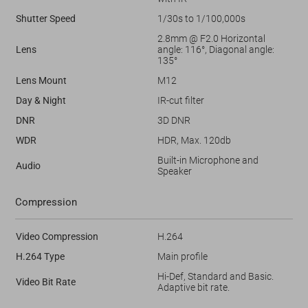
Shutter Speed
1/30s to 1/100,000s
2.8mm @ F2.0 Horizontal
Lens
angle: 116°, Diagonal angle:
135°
Lens Mount
M12
Day & Night
IR-cut filter
DNR
3D DNR
WDR
HDR, Max. 120db
Built-in Microphone and
Audio
Speaker
Compression
Video Compression
H.264
H.264 Type
Main profile
Hi-Def, Standard and Basic.
Video Bit Rate
Adaptive bit rate.