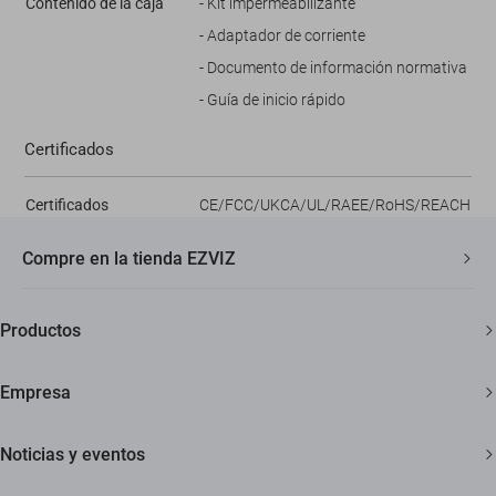
Contenido de la caja
- Kit impermeabilizante
- Adaptador de corriente
- Documento de información normativa
- Guía de inicio rápido
Certificados
Certificados
CE/FCC/UKCA/UL/RAEE/RoHS/REACH
Compre en la tienda EZVIZ
Envío rápido y gratuito
Productos
Garantía de tres años
Cámaras de seguridad
Garantía de devolución de 30 días
Empresa
Hogar inteligente
Soporte al cliente de por vida
Acerca de EZVIZ
Noticias y eventos
Contáctanos