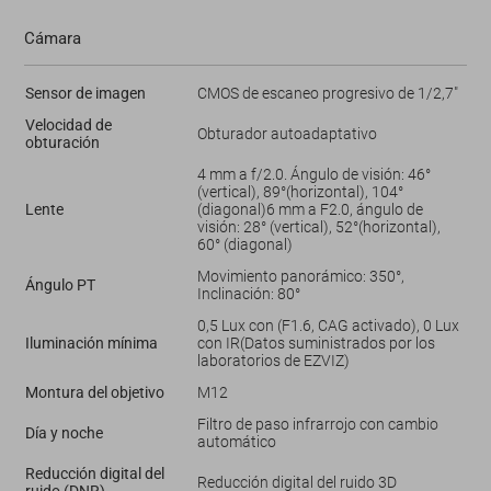
Cámara
Sensor de imagen
CMOS de escaneo progresivo de 1/2,7"
Velocidad de
Obturador autoadaptativo
obturación
4 mm a f/2.0. Ángulo de visión: 46°
(vertical), 89°(horizontal), 104°
Lente
(diagonal)6 mm a F2.0, ángulo de
visión: 28° (vertical), 52°(horizontal),
60° (diagonal)
Movimiento panorámico: 350°,
Ángulo PT
Inclinación: 80°
0,5 Lux con (F1.6, CAG activado), 0 Lux
Iluminación mínima
con IR(Datos suministrados por los
laboratorios de EZVIZ)
Montura del objetivo
M12
Filtro de paso infrarrojo con cambio
Día y noche
automático
Reducción digital del
Reducción digital del ruido 3D
ruido (DNR)