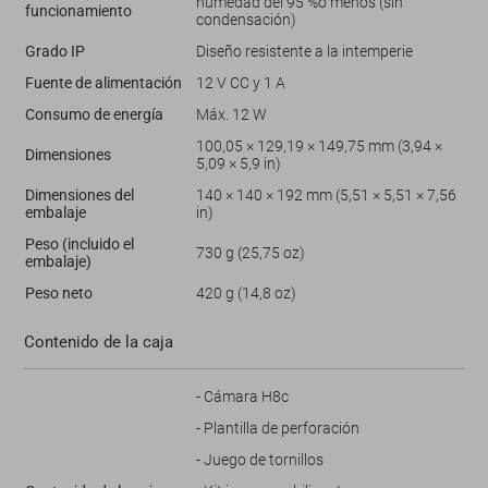
humedad del 95 %o menos (sin
funcionamiento
condensación)
Grado IP
Diseño resistente a la intemperie
Fuente de alimentación
12 V CC y 1 A
Consumo de energía
Máx. 12 W
100,05 × 129,19 × 149,75 mm (3,94 ×
Dimensiones
5,09 × 5,9 in)
Dimensiones del
140 × 140 × 192 mm (5,51 × 5,51 × 7,56
embalaje
in)
Peso (incluido el
730 g (25,75 oz)
embalaje)
Peso neto
420 g (14,8 oz)
Contenido de la caja
- Cámara H8c
- Plantilla de perforación
- Juego de tornillos