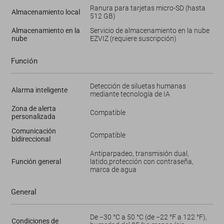
Ranura para tarjetas micro-SD (hasta
Almacenamiento local
512 GB)
Almacenamiento en la
Servicio de almacenamiento en la nube
nube
EZVIZ (requiere suscripción)
Función
Detección de siluetas humanas
Alarma inteligente
mediante tecnología de IA
Zona de alerta
Compatible
personalizada
Comunicación
Compatible
bidireccional
Antiparpadeo, transmisión dual,
Función general
latido,protección con contraseña,
marca de agua
General
De −30 °C a 50 °C (de −22 °F a 122 °F),
Condiciones de