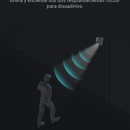
sirena y enciende sus dos resplandecientes focos³
para disuadirlos.