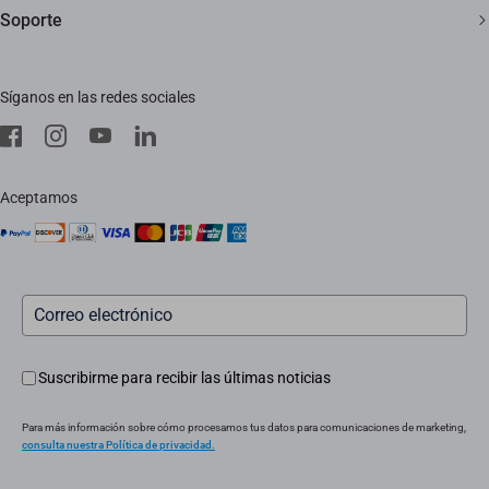
Sala de redacción
Soporte
Trust Center
Eventos
Preguntas frecuentes
EZVIZ Green
Síganos en las redes sociales
Descargar
EZVIZ CSR
Servicio in situ
aviso legal
Instaladores
Aceptamos
Servicio posventa
Suscribirme para recibir las últimas noticias
Para más información sobre cómo procesamos tus datos para comunicaciones de marketing,
consulta nuestra Política de privacidad.