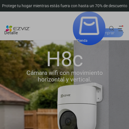
Protege tu hogar mientras estás fuera con hasta un 70% de descuento
Seguimiento del pedido
Detalle
Dónde comprar
Tienda
H8c
Cámara wifi con movimiento
horizontal y vertical.