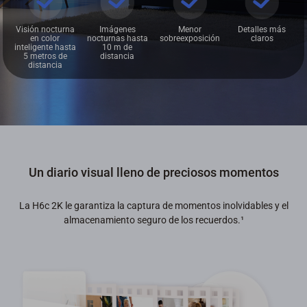
Visión nocturna
Imágenes
Menor
Detalles más
en color
nocturnas hasta
sobreexposición
claros
inteligente hasta
10 m de
5 metros de
distancia
distancia
Un diario visual lleno de preciosos momentos
La H6c 2K le garantiza la captura de momentos inolvidables y el
almacenamiento seguro de los recuerdos.
¹