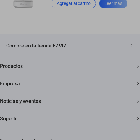
Agregar al carrito
Leer más
Compre en la tienda EZVIZ
Envío rápido y gratuito
Productos
Garantía de tres años
Cámaras de seguridad
Garantía de devolución de 30 días
Empresa
Hogar inteligente
Soporte al cliente de por vida
Acerca de EZVIZ
Noticias y eventos
Contáctanos
Sala de redacción
Soporte
Trust Center
Eventos
Preguntas frecuentes
EZVIZ Green