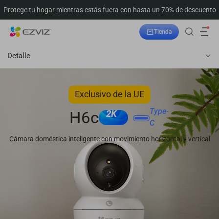
Protege tu hogar mientras estás fuera con hasta un 70% de descuento
Tienda
Seguimiento del pedido
Detalle
Exclusivo de la UE
Type-
H6c
2K
C
Cámara doméstica inteligente con movimiento horizontal y vertical