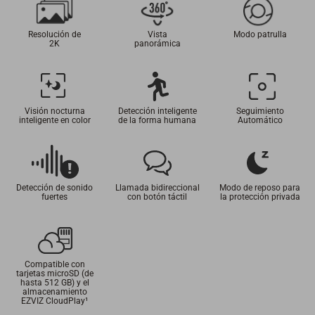
Resolución de
Vista
Modo patrulla
2K
panorámica
Visión nocturna
Detección inteligente
Seguimiento
inteligente en color
de la forma humana
Automático
Detección de sonido
Llamada bidireccional
Modo de reposo para
fuertes
con botón táctil
la protección privada
Compatible con
tarjetas microSD (de
hasta 512 GB) y el
almacenamiento
EZVIZ CloudPlay
¹