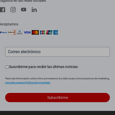
Síganos en las redes sociales
Descargar
EZVIZ CSR
Servicio in situ
aviso legal
Instaladores
Aceptamos
Servicio posventa
Suscribirme para recibir las últimas noticias
Para más información sobre cómo procesamos tus datos para comunicaciones de marketing,
consulta nuestra Política de privacidad.
Subscribirme