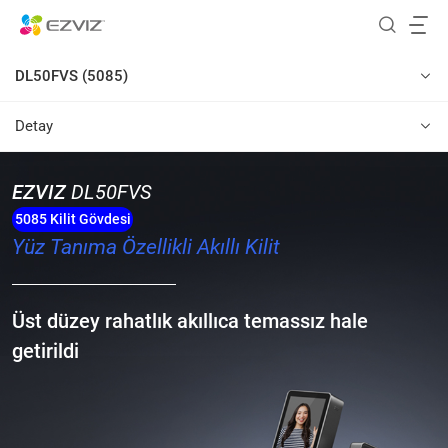
DL50FVS (5085)
Detay
EZVIZ
DL50FVS
5085 Kilit Gövdesi
Yüz Tanıma Özellikli Akıllı Kilit
Üst düzey rahatlık akıllıca temassız hale
getirildi