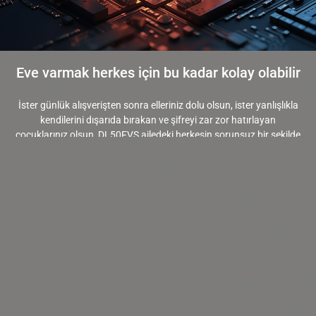
Eve varmak herkes için bu kadar kolay olabilir
İster günlük alışverişten sonra elleriniz dolu olsun, ister yanlışlıkla
kendilerini dışarıda bırakan ve şifreyi zar zor hatırlayan
çocuklarınız olsun, DL50FVS ailedeki herkesin sorunsuz bir şekilde
içeri girmesini sağlar.
+ Algılama kapasitesinde sürekli iyileştirme için OTA
güncellemesini destekler