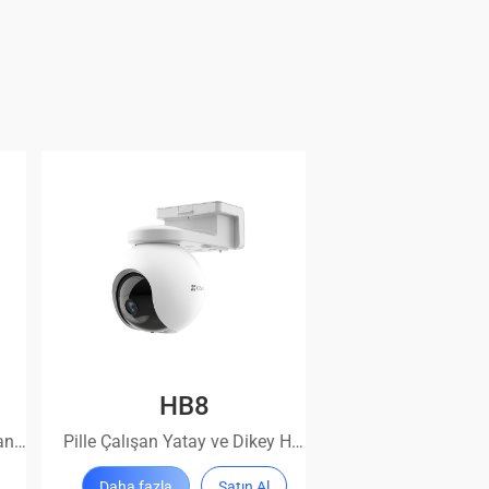
HB8
Çok yönlü koruma, her zaman açık
Pille Çalışan Yatay ve Dikey Hareketli Wi-Fi Kamera
Daha fazla
Satın Al