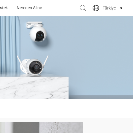
stek
Nereden Alınır
Türkiye