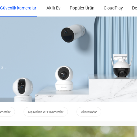
Güvenlik kameraları
Akıllı Ev
Popüler Ürün
CloudPlay
De
sı.
ameralar
Dış Mekan Wi-Fi Kameralar
Aksesuarlar