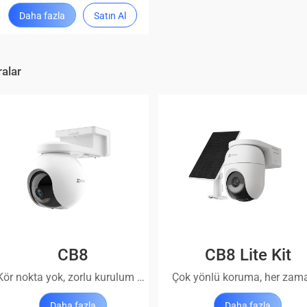
Daha fazla
Satın Al
alar
CB8
CB8 Lite Kit
Kör nokta yok, zorlu kurulum yok
Daha fazla
Daha fazla