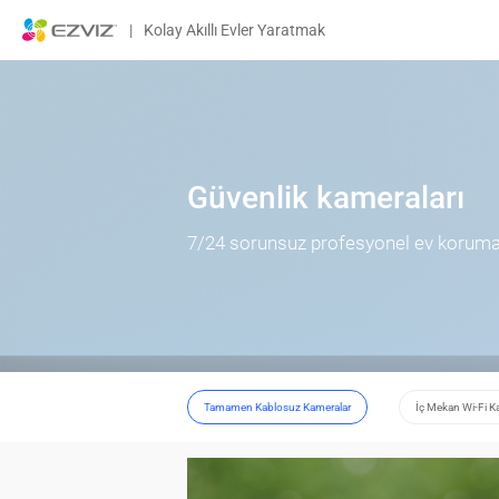
|
Kolay Akıllı Evler Yaratmak
Güvenlik kameraları
7/24 sorunsuz profesyonel ev koruma
Tamamen Kablosuz Kameralar
İç Mekan Wi-Fi K