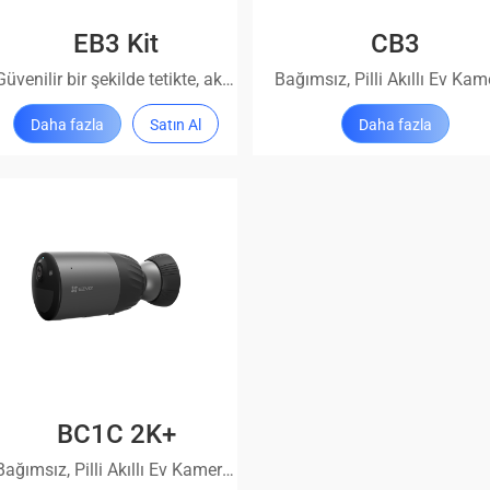
EB3 Kit
CB3
Güvenilir bir şekilde tetikte, akıllıca hareket halinde
Daha fazla
Satın Al
Daha fazla
BC1C 2K+
Bağımsız, Pilli Akıllı Ev Kamerası