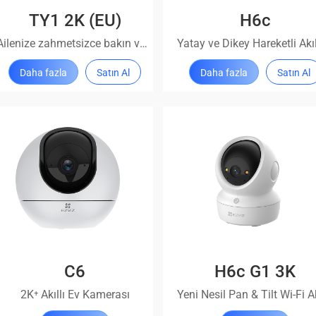
TY1 2K (EU)
H6c
Ailenize zahmetsizce bakın ve koruyun
Daha fazla
Satın Al
Daha fazla
Satın Al
C6
H6c G1 3K
2K⁺ Akıllı Ev Kamerası