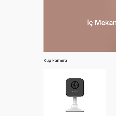
İç Mekan
Küp kamera