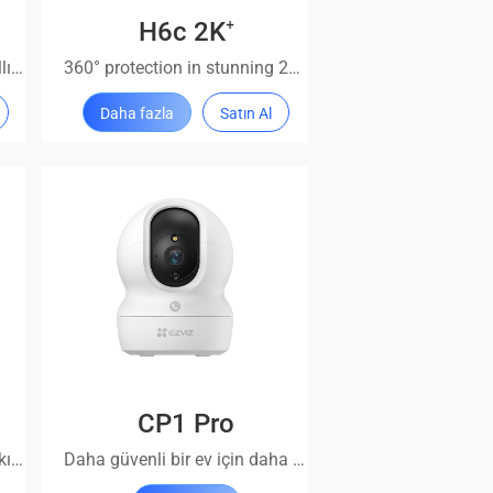
H6c 2K⁺
Yatay ve Dikey Hareketli Akıllı Ev Kamerası
360° protection in stunning 2K⁺ detail
Daha fazla
Satın Al
CP1 Pro
Yeni Nesil Pan & Tilt Wi-Fi Akıllı Ev İç Mekan Kamerası
Daha güvenli bir ev için daha akıllı vizyon