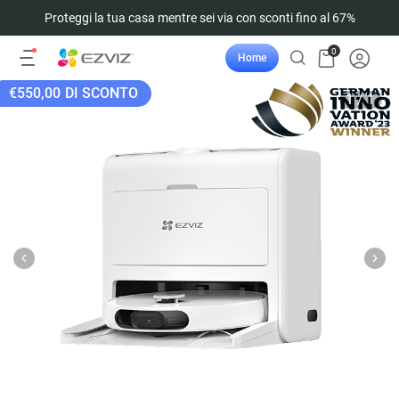
Proteggi la tua casa mentre sei via con sconti fino al 67%
0
Home
€550,00
DI SCONTO
1
/
1