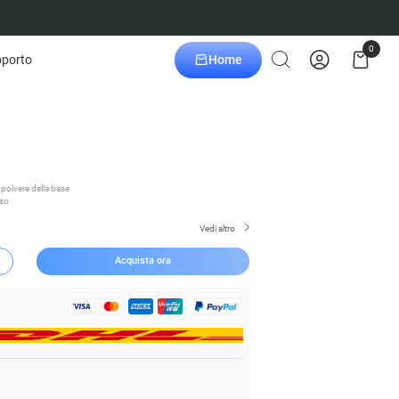
0
Home
porto
 polvere della base

so

Vedi altro
Acquista ora

