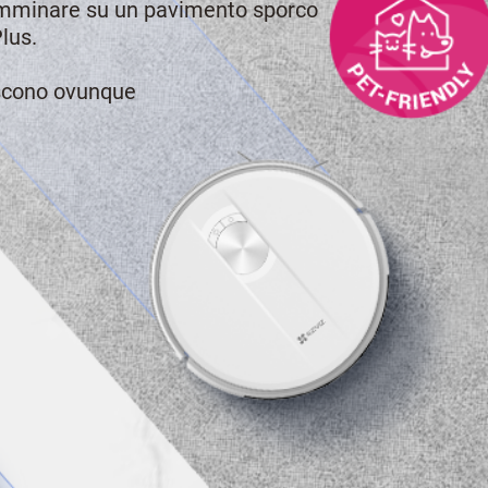
 camminare su un pavimento sporco
lus.
niscono ovunque