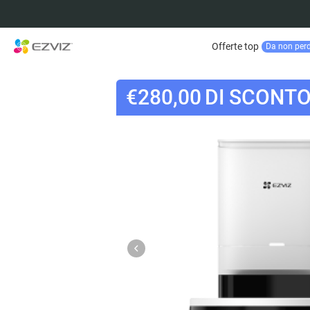
Offerte top
Da non per
€280,00
DI SCONT