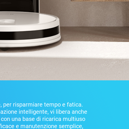
, per risparmiare tempo e fatica.
gazione intelligente, vi libera anche
 con una base di ricarica multiuso
efficace e manutenzione semplice,