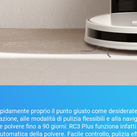
pidamente proprio il punto giusto come desiderate
zione, alle modalità di pulizia flessibili e alla navi
 polvere fino a 90 giorni: RC3 Plus funziona infatti
utomatica della polvere. Facile controllo, pulizia 