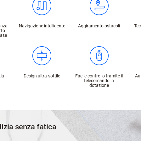
nza
Navigazione intelligente
Aggiramento ostacoli
Tec
tto
base
zia
Design ultra-sottile
Facile controllo tramite il
Aut
telecomando in
dotazione
izia senza fatica