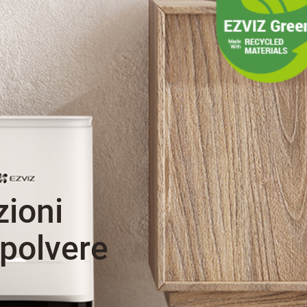
zioni
polvere