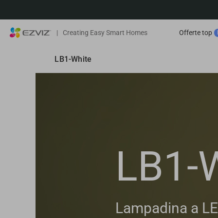
|
Creating Easy Smart Homes
Offerte top
LB1-White
LB1-
Lampadina a LE