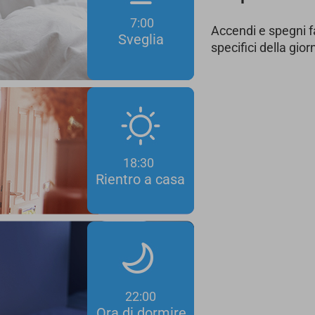
7:00
Accendi e spegni f
Sveglia
specifici della gior
18:30
Rientro a casa
22:00
Ora di dormire