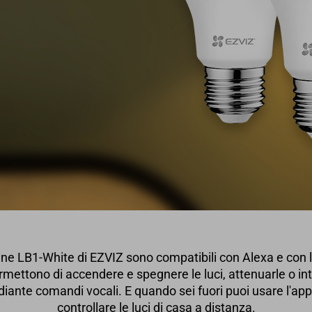
ne LB1-White di EZVIZ sono compatibili con Alexa e con l
mettono di accendere e spegnere le luci, attenuarle o int
ante comandi vocali. E quando sei fuori puoi usare l'ap
controllare le luci di casa a distanza.