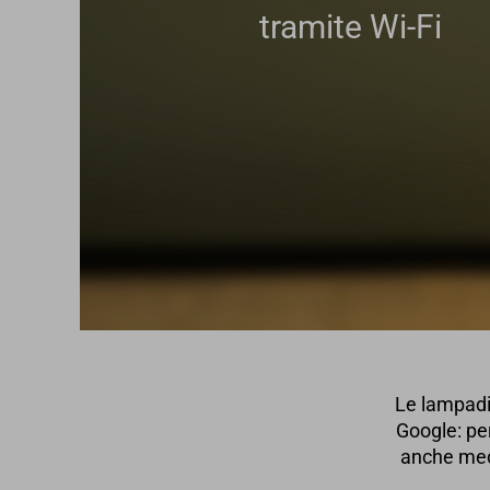
tramite Wi-Fi
Le lampadi
Google: per
anche medi