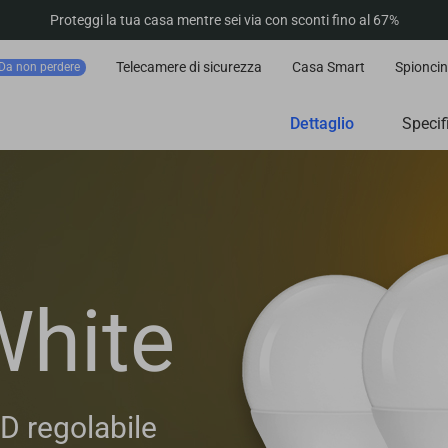
Proteggi la tua casa mentre sei via con sconti fino al 67%
Telecamere di sicurezza
Casa Smart
Spioncin
Da non perdere
Dettaglio
Specif
White
D regolabile