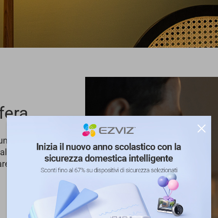
fera.
lluminazione pronte
 all'umore del
are ogni ambiente