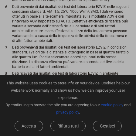
Dati provenienti dai risultati dei test del laboratorio EZVIZ, nelle seguenti
condizioni standard: AM=1,5, 25°C, 1000 W/m², SMQ. I dati vengono
ottenuti in base alla telecamera impostata sulla modalità AOV e con
l'intervallo AOV impostato su AUTO. L'effettiva efficienza di ricarica può
variare a seconda dell'intensità della luce solare e di altri fattori
ambientali, mentre le ore effettive di utilizzo della fotocamera possono
variare anche a causa della frequenza delle attività della fotocamera e
di altri fattori ambientali.
Dati provenienti dai risultati dei test del laboratorio EZVIZ in condizioni
standard. I valori della distanza si ottengono in base ai quattro faretti o
alle quattro luci IR della telecamera accesi e puntati nella stessa
direzione. La distanza effettiva può variare a seconda del livello della
batteria e di altri fattori ambientali.
Dati ricavati dai risultati dei test di laboratorio EZVIZ in ambiente
aperto. Variano in base alla funzionalità della connessione Wi-Fi, alla
This website uses cookies to store info on your device. Cookies help our
posizione della telecamera, alla tecnologia di trasferimento e ad altri
fattori ambientali.
website work normally and show us how we can improve your user
experience.
By continuing to browse the site you are agreeing to our
cookie policy
and
privacy policy
.
Recommended Products
Accetta
Rifiuta tutti
Gestisci