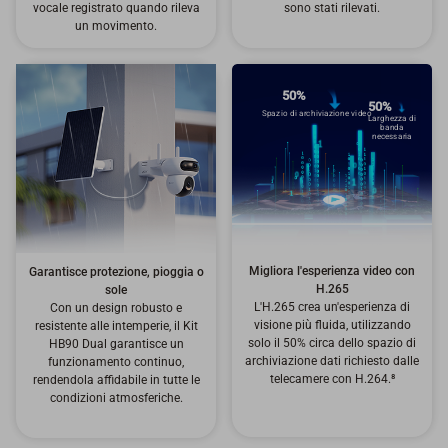
vocale registrato quando rileva
sono stati rilevati.
un movimento.
50%
50%
Spazio di archiviazione video
Larghezza di
banda
necessaria
Migliora l'esperienza video con
Garantisce protezione, pioggia o
H.265
sole
L'H.265 crea un'esperienza di
Con un design robusto e
visione più fluida, utilizzando
resistente alle intemperie, il Kit
solo il 50% circa dello spazio di
HB90 Dual garantisce un
archiviazione dati richiesto dalle
funzionamento continuo,
telecamere con H.264.⁸
rendendola affidabile in tutte le
condizioni atmosferiche.