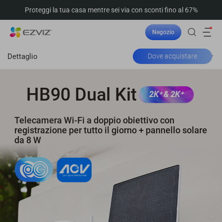
Proteggi la tua casa mentre sei via con sconti fino al 67%
Negozio
Dettaglio
Dove acquistare
HB90 Dual Kit
2K⁺ & 2K⁺
Telecamera Wi-Fi a doppio obiettivo con
registrazione per tutto il giorno + pannello solare
da 8 W