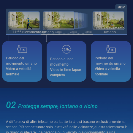
15:10 rilevamento
11:55 rilevamento umano
umano
Periodo del
Periodo del
Periodo di non
movimento umano
movimento umano
movimento
Video a velocità
Video a velocità
Video in time-lapse
normale
normale
completo
02
Protegge sempre, lontano o vicino
A differenza di altre telecamere a batteria che si basano esclusivamente sui
sensori PIR per catturare solo le attività nelle vicinanze, questa telecamera è
in grado di rilevare una persona o un veicolo in avvicinamento a una