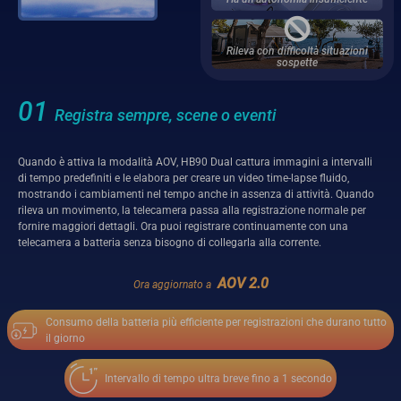
Rileva con difficoltà situazioni
sospette
01
Registra sempre, scene o eventi
Quando è attiva la modalità AOV, HB90 Dual cattura immagini a intervalli
di tempo predefiniti e le elabora per creare un video time-lapse fluido,
mostrando i cambiamenti nel tempo anche in assenza di attività. Quando
rileva un movimento, la telecamera passa alla registrazione normale per
fornire maggiori dettagli. Ora puoi registrare continuamente con una
telecamera a batteria senza bisogno di collegarla alla corrente.
AOV 2.0
Ora aggiornato a
Consumo della batteria più efficiente per registrazioni che durano tutto
il giorno
Intervallo di tempo ultra breve fino a 1 secondo