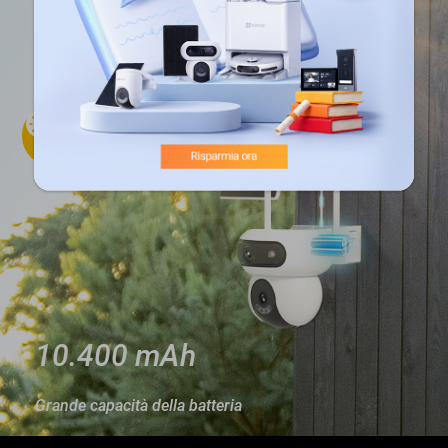
8 W
Elevata efficienza di ricarica
2
24
ore
ore
10.400 mAh
Grande capacità della batteria