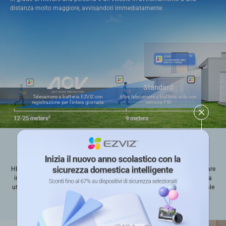
distanza molto maggiore, avvisandoti immediatamente.
Standard
Telecamere a batteria EZVIZ con
Altre telecamere a batteria solo con
registrazione per l'intera giornata
sensore PIR
Energia solare non-stop, installa e dimentica⁶
HB90 Dual punta davvero alla massima praticità. Installa il pannello solare
incluso in un punto ben soleggiato e collegalo alla telecamera: il sistema
utilizzerà l'energia solare per garantire una sorveglianza continua, in totale
autonomia. Bastano solo due ore di luce solare diretta al giorno per
ottenere un monitoraggio ininterrotto intorno alla tua proprietà.