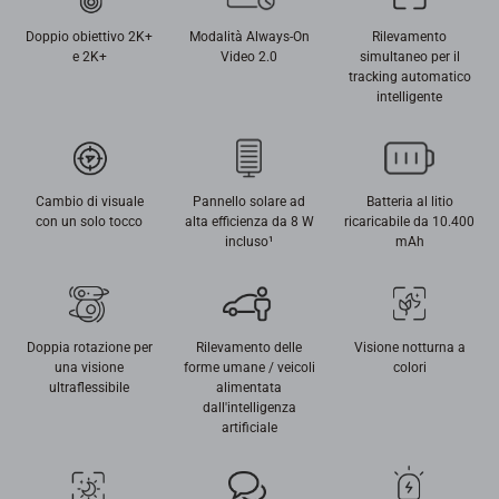
Doppio obiettivo 2K+
Modalità Always-On
Rilevamento
e 2K+
Video 2.0
simultaneo per il
tracking automatico
intelligente
Cambio di visuale
Pannello solare ad
Batteria al litio
con un solo tocco
alta efficienza da 8 W
ricaricabile da 10.400
incluso¹
mAh
Doppia rotazione per
Rilevamento delle
Visione notturna a
una visione
forme umane / veicoli
colori
ultraflessibile
alimentata
dall'intelligenza
artificiale