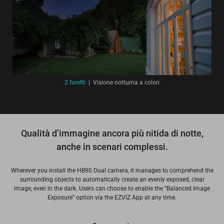
2 faretti
|
Visione notturna a colori
Qualità d’immagine ancora più nitida di notte,
anche in scenari complessi.
Wherever you install the HB90 Dual camera, it manages to comprehend the
surrounding objects to automatically create an evenly exposed, clear
image, even in the dark. Users can choose to enable the “Balanced Image
Exposure” option via the EZVIZ App at any time.