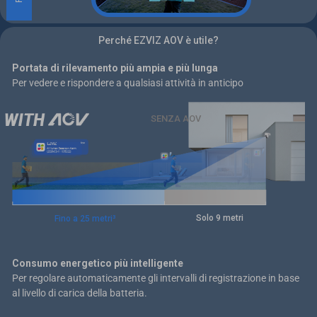
Rilevato essere umano
15 immagini al secondo
Perché EZVIZ AOV è utile?
Velocità normale
Portata di rilevamento più ampia e più lunga
Per vedere e rispondere a qualsiasi attività in anticipo
Rilevato essere umano
Smart Auto
SENZA AOV
Video in time-lapse
Nessun evento = Nessuna registrazione
Rilevato essere umano
15 immagini al secondo
Velocità normale
Solo 9 metri
Fino a 25 metri³
Consumo energetico più intelligente
Per regolare automaticamente gli intervalli di registrazione in base
al livello di carica della batteria.