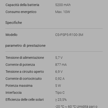
Capacità della batteria
5200 mAh
Consumo energetico
Max. 10W
Specifiche
Modello
CS-PSP5-R100-3M
parametro di prestazione
Tensione di alimentazione
5,7 V
Corrente di potenza
877 mA
Tensione a circuito aperto
6,9 V
Corrente di cortocircuito
0,92 A
Potenza massima
5 W
Interfaccia
Tipo C
Efficienza delle celle solari
≥ 23,5%
-20 °C ~ 60 °C Umidità pari o