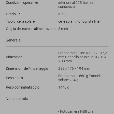
Condizioni operative
inferiore al 90% (senza
condensa)
Grado IP
IP65
Tipo di cella solare
celle solari monocristalline
Griglia del cavo di alimentazione
3 metri
Generale
Fotocamera: 168 × 100 × 137,2
Dimensioni
mm Pannello solare: 210 × 154
× 33 mm
Dimensioni dell'imballaggio
255 × 176 × 194 mm
Fotocamera: 660 g Pannello
Peso netto
solare: 284 g
Peso con imballaggio
1440 g
Nella scatola
- Fotocamera HB8 Lite