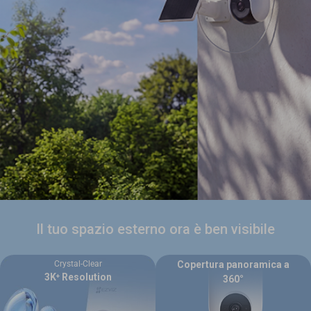
Il tuo spazio esterno ora è ben visibile
Crystal-Clear
Copertura panoramica a
3K⁺ Resolution
360°