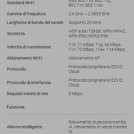
IEEE 802.11b, 802.11g,
Standard Wi-Fi
802.11n, 802.11ax
Gamma di frequenza
2,4 GHz ~ 2,4835 GHz
Larghezza di banda del canale
Supporto 20 MHz
WEP a 64/128 bit, WPA/WPA2,
Sicurezza
WPA-PSK/WPA2-PSK
11b: 11 Mbps, 11g: 54 Mbps,
Velocità di trasmissione
11n: 72 Mbps, 11ax: 114 Mbps
Abbinamento Wi-Fi
Abbinamento AP
Protocollo proprietario EZVIZ
Protocollo
Cloud
Protocollo proprietario EZVIZ
Protocollo di interfaccia
Cloud
Requisiti minimi di rete
3 Mbps
Funzione
Rilevamento di persone tramite
Allarme intelligente
IA, rilevamento di veicoli tramite
IA