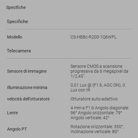
Specifiche
Specifiche
Modello
CS-HB8c-R200-1Q6WFL
Telecamera
Sensore CMOS a scansione
Sensore di immagine
progressiva da 6 megapixel da
1/2,45".
0,01 Lux @ (F1.6, AGC ON), 0
Illuminazione minima
Lux con IR
velocità dell'otturatore
Otturatore auto-adattivo
4 mm a F1.6 Angolo diagonale:
Lente
96° Angolo orizzontale: 79°
Angolo verticale: 42°
Rotazione orizzontale: 350°,
Angolo PT
Inclinazione verticale: 80°