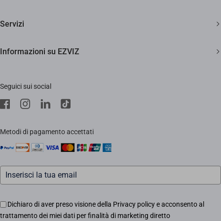
Due anni di garanzia
Telecamere di sicurezza
Soddisfatti o rimborsati entro 30 giorni
Servizi
Casa Smart
Supporto clienti a vita
Diventa Rivenditore
Informazioni su EZVIZ
Citofonia e Spioncini
Diventa Installatore
Trust Center
Pulizia Smart
Supporto
Seguici sui social
EZVIZ Green
Stores
EZVIZ CSR
Contattaci
Traccia il tuo ordine
Metodi di pagamento accettati
Informazioni legali
Eventi
Assistenza Motori Apricancello
Dichiaro di aver preso visione della Privacy policy e acconsento al
trattamento dei miei dati per finalità di marketing diretto