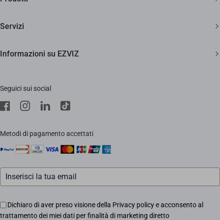
Due anni di garanzia
Telecamere di sicurezza
Soddisfatti o rimborsati entro 30 giorni
Servizi
Casa Smart
Supporto clienti a vita
Diventa Rivenditore
Informazioni su EZVIZ
Citofonia e Spioncini
Diventa Installatore
Trust Center
Pulizia Smart
Supporto
Seguici sui social
EZVIZ Green
Stores
EZVIZ CSR
Contattaci
Traccia il tuo ordine
Metodi di pagamento accettati
Informazioni legali
Eventi
Assistenza Motori Apricancello
Dichiaro di aver preso visione della Privacy policy e acconsento al
trattamento dei miei dati per finalità di marketing diretto