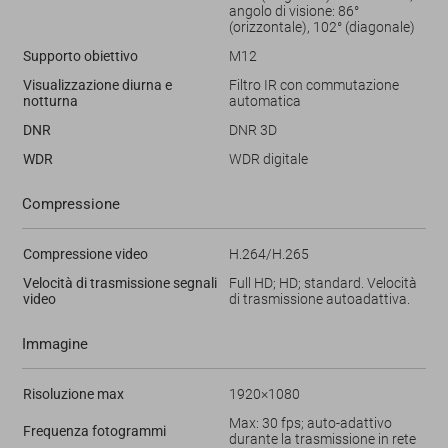
angolo di visione: 86°
(orizzontale), 102° (diagonale)
Supporto obiettivo
M12
Visualizzazione diurna e
Filtro IR con commutazione
notturna
automatica
DNR
DNR 3D
WDR
WDR digitale
Compressione
Compressione video
H.264/H.265
Velocità di trasmissione segnali
Full HD; HD; standard. Velocità
video
di trasmissione autoadattiva.
Immagine
Risoluzione max
1920×1080
Max: 30 fps; auto-adattivo
Frequenza fotogrammi
durante la trasmissione in rete