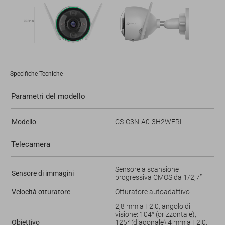
Specifiche Tecniche
Parametri del modello
Modello
CS-C3N-A0-3H2WFRL
Telecamera
Sensore a scansione
Sensore di immagini
progressiva CMOS da 1/2,7”
Velocità otturatore
Otturatore autoadattivo
2,8 mm a F2.0, angolo di
visione: 104° (orizzontale),
Obiettivo
125° (diagonale) 4 mm a F2.0,