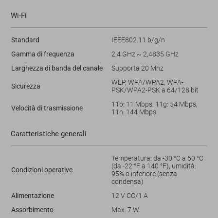
Wi-Fi
Standard
IEEE802.11 b/g/n
Gamma di frequenza
2,4 GHz ~ 2,4835 GHz
Larghezza di banda del canale
Supporta 20 Mhz
WEP, WPA/WPA2, WPA-
Sicurezza
PSK/WPA2-PSK a 64/128 bit
11b: 11 Mbps, 11g: 54 Mbps,
Velocità di trasmissione
11n: 144 Mbps
Caratteristiche generali
Temperatura: da -30 °C a 60 °C
(da -22 °F a 140 °F), umidità:
Condizioni operative
95% o inferiore (senza
condensa)
Alimentazione
12 V CC/1 A
Assorbimento
Max. 7 W