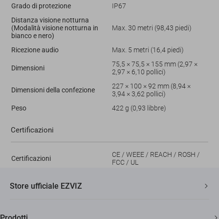
Grado di protezione
IP67
Distanza visione notturna
(Modalità visione notturna in
Max. 30 metri (98,43 piedi)
bianco e nero)
Ricezione audio
Max. 5 metri (16,4 piedi)
75,5 × 75,5 × 155 mm (2,97 ×
Dimensioni
2,97 × 6,10 pollici)
227 × 100 × 92 mm (8,94 ×
Dimensioni della confezione
3,94 × 3,62 pollici)
Peso
422 g (0,93 libbre)
Certificazioni
CE / WEEE / REACH / ROSH /
Certificazioni
FCC / UL
Store ufficiale EZVIZ
Spedizione veloce e gratuita
Prodotti