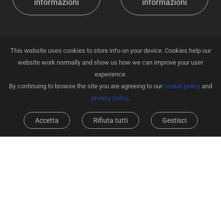
informazioni
informazioni
This website uses cookies to store info on your device. Cookies help our
website work normally and show us how we can improve your user
experience.
By continuing to browse the site you are agreeing to our
cookie policy
and
privacy policy
.
Accetta
Rifiuta tutti
Gestisci
Robot Aspirapolvere e
Lavapavimenti EZVIZ
RS20 Pro
Ulteriori
informazioni