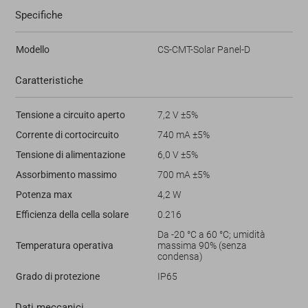
Specifiche
Modello
CS-CMT-Solar Panel-D
Caratteristiche
Tensione a circuito aperto
7,2 V ±5%
Corrente di cortocircuito
740 mA ±5%
Tensione di alimentazione
6,0 V ±5%
Assorbimento massimo
700 mA ±5%
Potenza max
4,2 W
Efficienza della cella solare
0.216
Da -20 °C a 60 °C; umidità
Temperatura operativa
massima 90% (senza
condensa)
Grado di protezione
IP65
Dati meccanici