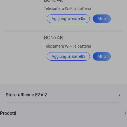
Telecamera Wi-Fi a batteria
Aggiungi al carrello
Altro
BC1c 4K
Telecamera Wi-Fi a batteria
Aggiungi al carrello
Altro
Store ufficiale EZVIZ
Spedizione veloce e gratuita
Prodotti
Due anni di garanzia
Telecamere di sicurezza
Soddisfatti o rimborsati entro 30 giorni