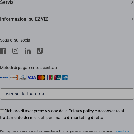
Servizi
Casa Smart
Supporto clienti a vita
Diventa Rivenditore
Informazioni su EZVIZ
Citofonia e Spioncini
Diventa Installatore
Trust Center
Pulizia Smart
Supporto
Seguici sui social
EZVIZ Green
Stores
EZVIZ CSR
Contattaci
Traccia il tuo ordine
Metodi di pagamento accettati
Informazioni legali
Eventi
Assistenza Motori Apricancello
Dichiaro di aver preso visione della Privacy policy e acconsento al
trattamento dei miei dati per finalità di marketing diretto
Per maggiori informazioni sul trattamento dei tuoi dati per le comunicazioni di marketing,
consulta la