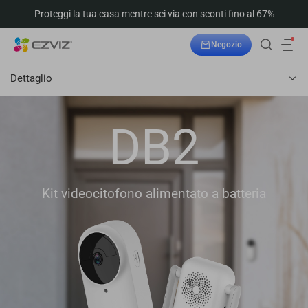
Proteggi la tua casa mentre sei via con sconti fino al 67%
Negozio
Dettaglio
DB2
Kit videocitofono alimentato a batteria