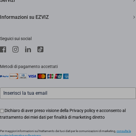
Servizi
Casa Smart
Supporto clienti a vita
Diventa Rivenditore
Informazioni su EZVIZ
Citofonia e Spioncini
Diventa Installatore
Trust Center
Pulizia Smart
Supporto
Seguici sui social
EZVIZ Green
Stores
EZVIZ CSR
Contattaci
Traccia il tuo ordine
Metodi di pagamento accettati
Informazioni legali
Eventi
Assistenza Motori Apricancello
Dichiaro di aver preso visione della Privacy policy e acconsento al
trattamento dei miei dati per finalità di marketing diretto
Per maggiori informazioni sul trattamento dei tuoi dati per le comunicazioni di marketing,
consulta la
nostra Informativa sulla privacy.