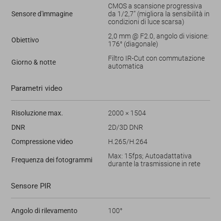
CMOS a scansione progressiva
Sensore d'immagine
da 1/2,7" (migliora la sensibilità in
condizioni di luce scarsa)
2,0 mm @ F2.0, angolo di visione:
Obiettivo
176° (diagonale)
Filtro IR-Cut con commutazione
Giorno & notte
automatica
Parametri video
Risoluzione max.
2000 × 1504
DNR
2D/3D DNR
Compressione video
H.265/H.264
Max: 15fps; Autoadattativa
Frequenza dei fotogrammi
durante la trasmissione in rete
Sensore PIR
Angolo di rilevamento
100°