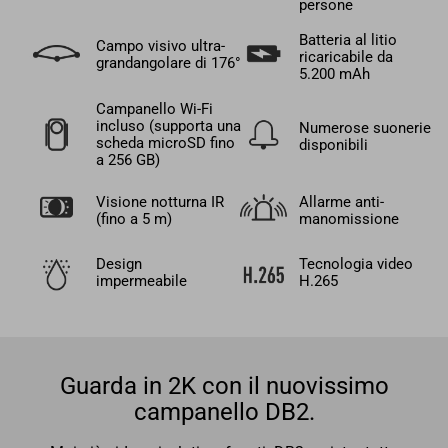
persone
Batteria al litio
Campo visivo ultra-
ricaricabile da
grandangolare di 176°
5.200 mAh
Campanello Wi-Fi
incluso (supporta una
Numerose suonerie
scheda microSD fino
disponibili
a 256 GB)
Visione notturna IR
Allarme anti-
(fino a 5 m)
manomissione
Design
Tecnologia video
impermeabile
H.265
Guarda in 2K con il nuovissimo
campanello DB2.