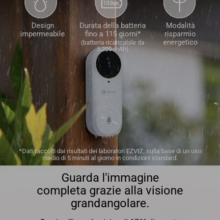
Design
Durata della batteria
Modalità
impermeabile
fino a 115 giorni*
risparmio
energetico
(batteria ricaricabile da
5.200 mAh)
*Dati raccolti dai risultati dei laboratori EZVIZ, sulla base di un uso
medio di 5 minuti al giorno in condizioni standard.
Guarda l'immagine
completa grazie alla visione
grandangolare.