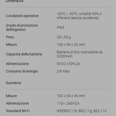
Generalità
-20°C ~ 50°C, umidità 95% o
Condizioni operative
inferiore (senza condensa)
Grado di protezione
IP65
dell'ingresso
Peso
241,35 g
Misure
150 x 58 x 32 mm
Batteria al litio ricaricabile da
Capacità della batteria
5200mAh
Alimentazione
5VCC ±10% 2A
Consumo di energia
2W Max.
Suoneria
Misure
100 x 55 x 35 mm
Alimentazione
110~ 240VCA
Standard Wi-Fi
IEEE802.11b, 802.11g, 802.11n