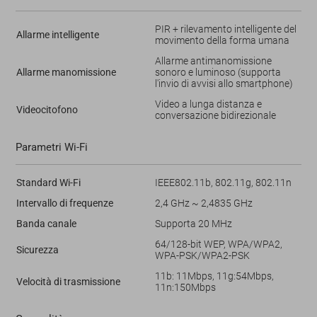
PIR + rilevamento intelligente del
Allarme intelligente
movimento della forma umana
Allarme antimanomissione
Allarme manomissione
sonoro e luminoso (supporta
l'invio di avvisi allo smartphone)
Video a lunga distanza e
Videocitofono
conversazione bidirezionale
Parametri Wi-Fi
Standard Wi-Fi
IEEE802.11b, 802.11g, 802.11n
Intervallo di frequenze
2,4 GHz ~ 2,4835 GHz
Banda canale
Supporta 20 MHz
64/128-bit WEP, WPA/WPA2,
Sicurezza
WPA-PSK/WPA2-PSK
11b: 11Mbps, 11g:54Mbps,
Velocità di trasmissione
11n:150Mbps