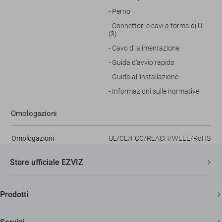
- Perno
- Connettori e cavi a forma di U
(3)
- Cavo di alimentazione
- Guida d'avvio rapido
- Guida all'installazione
- Informazioni sulle normative
Omologazioni
Omologazioni
UL/CE/FCC/REACH/WEEE/RoHS
Store ufficiale EZVIZ
Spedizione veloce e gratuita
Prodotti
Due anni di garanzia
Telecamere di sicurezza
Soddisfatti o rimborsati entro 30 giorni