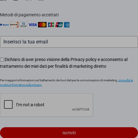
EZVIZ CSR
Contattaci
Traccia il tuo ordine
Metodi di pagamento accettati
Informazioni legali
Eventi
Assistenza Motori Apricancello
Dichiaro di aver preso visione della Privacy policy e acconsento al
trattamento dei miei dati per finalità di marketing diretto
Per maggiori informazioni sul trattamento dei tuoi dati per le comunicazioni di marketing,
consulta la
nostra Informativa sulla privacy.
iscriviti