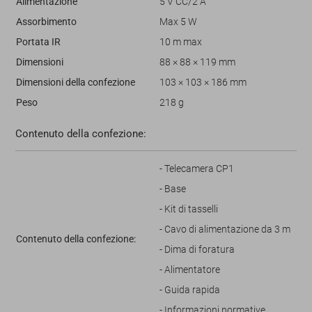
Alimentazione
5 V CC/2 A
Assorbimento
Max 5 W
Portata IR
10 m max
Dimensioni
88 × 88 × 119 mm
Dimensioni della confezione
103 × 103 × 186 mm
Peso
218 g
Contenuto della confezione:
- Telecamera CP1
- Base
- Kit di tasselli
- Cavo di alimentazione da 3 m
Contenuto della confezione:
- Dima di foratura
- Alimentatore
- Guida rapida
- Informazioni normative