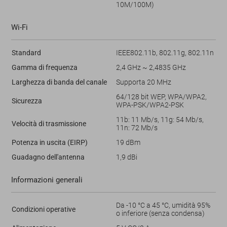
10M/100M)
Wi-Fi
Standard
IEEE802.11b, 802.11g, 802.11n
Gamma di frequenza
2,4 GHz ~ 2,4835 GHz
Larghezza di banda del canale
Supporta 20 MHz
64/128 bit WEP, WPA/WPA2,
Sicurezza
WPA-PSK/WPA2-PSK
11b: 11 Mb/s, 11g: 54 Mb/s,
Velocità di trasmissione
11n: 72 Mb/s
Potenza in uscita (EIRP)
19 dBm
Guadagno dell'antenna
1,9 dBi
Informazioni generali
Da -10 °C a 45 °C, umidità 95%
Condizioni operative
o inferiore (senza condensa)