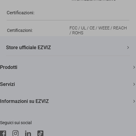
Certificazioni:
FCC / UL / CE / WEEE / REACH
Certificazioni:
/ ROHS
Store ufficiale EZVIZ
Spedizione veloce e gratuita
Prodotti
Due anni di garanzia
Telecamere di sicurezza
Soddisfatti o rimborsati entro 30 giorni
Servizi
Casa Smart
Supporto clienti a vita
Diventa Rivenditore
Informazioni su EZVIZ
Citofonia e Spioncini
Diventa Installatore
Trust Center
Pulizia Smart
Supporto
Seguici sui social
EZVIZ Green
Stores