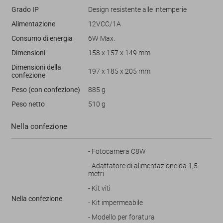
Grado IP
Design resistente alle intemperie
Alimentazione
12VCC/1A
Consumo di energia
6W Max.
Dimensioni
158 x 157 x 149 mm
Dimensioni della
197 x 185 x 205 mm
confezione
Peso (con confezione)
885 g
Peso netto
510 g
Nella confezione
- Fotocamera C8W
- Adattatore di alimentazione da 1,5
metri
- Kit viti
Nella confezione
- Kit impermeabile
- Modello per foratura