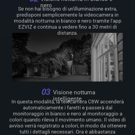
nero
Se non hai bisogno di un'illuminazione extra,
predisponi semplicemente la videocamera in
modalità notturna in bianco e nero tramite l'app
EZVIZ e continua a vedere fino a 30 metri di
distanza.
Visione notturna
intelligente
In questa modalità, la telecamera C8W accenderà
automaticamente i faretti e passerà dal
monitoraggio in bianco e nero al monitoraggio a
colori quando rileva il movimento umano. Il video di
avviso verrà registrato a colori, in modo da ottenere
tutti i dettagli necessari. Ora è abbastanza