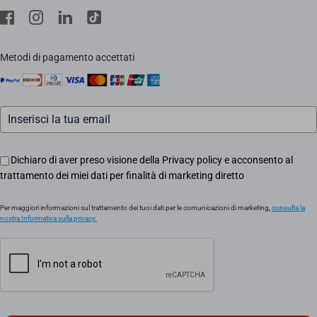
Stores
EZVIZ CSR
Contattaci
Traccia il tuo ordine
Metodi di pagamento accettati
Informazioni legali
Eventi
Assistenza Motori Apricancello
Dichiaro di aver preso visione della Privacy policy e acconsento al
trattamento dei miei dati per finalità di marketing diretto
Per maggiori informazioni sul trattamento dei tuoi dati per le comunicazioni di marketing,
consulta la
nostra Informativa sulla privacy.