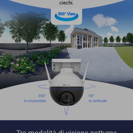
ciechi.
352°
95°
in orizzontale
in verticale