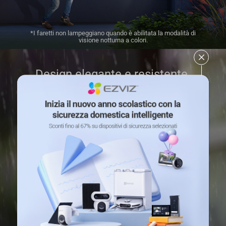
*I faretti non lampeggiano quando è abilitata la modalità di
visione notturna a colori.
Design elegante e resistente.
Dì addio agli oggetti ingombranti. Con il suo
elegante design, la telecamera C8W può
adattarsi perfettamente a qualsiasi casa.
Inoltre, è resistente alle intemperie per offrire
prestazioni di lunga durata anche in condizioni
meteorologiche avverse.