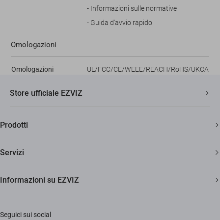
- Informazioni sulle normative
- Guida d'avvio rapido
Omologazioni
Omologazioni
UL/FCC/CE/WEEE/REACH/RoHS/UKCA
Store ufficiale EZVIZ
Spedizione veloce e gratuita
Prodotti
Due anni di garanzia
Telecamere di sicurezza
Soddisfatti o rimborsati entro 30 giorni
Servizi
Casa Smart
Supporto clienti a vita
Diventa Rivenditore
Informazioni su EZVIZ
Citofonia e Spioncini
Diventa Installatore
Trust Center
Pulizia Smart
Supporto
Seguici sui social
EZVIZ Green