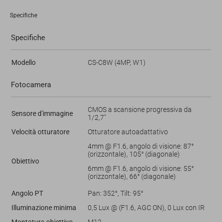
Specifiche
Specifiche
Modello
CS-C8W (4MP, W1)
Fotocamera
CMOS a scansione progressiva da
Sensore d'immagine
1/2,7"
Velocità otturatore
Otturatore autoadattativo
4mm @ F1.6, angolo di visione: 87°
(orizzontale), 105° (diagonale)
Obiettivo
6mm @ F1.6, angolo di visione: 55°
(orizzontale), 66° (diagonale)
Angolo PT
Pan: 352°, Tilt: 95°
Illuminazione minima
0,5 Lux @ (F1.6, AGC ON), 0 Lux con IR
Montatura obiettivo
M12